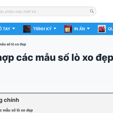
Ổ TAY
TRÌNH KÝ
IN ẤN
QU
ẫu sổ lò xo đẹp
ợp các mẫu sổ lò xo đẹ
g chính
c mẫu sổ lò xo đẹp