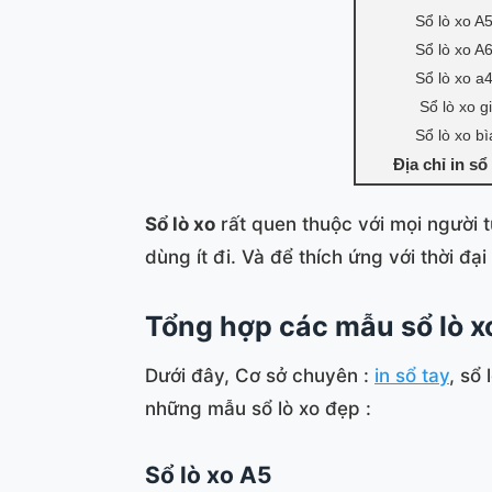
Sổ lò xo A
Sổ lò xo A
Sổ lò xo a
Sổ lò xo g
Sổ lò xo bi
Địa chỉ in sổ
Sổ lò xo
rất quen thuộc với mọi người 
dùng ít đi. Và để thích ứng với thời đạ
Tổng hợp các mẫu sổ lò x
Dưới đây, Cơ sở chuyên :
in sổ tay
, sổ 
những mẫu sổ lò xo đẹp :
Sổ lò xo A5