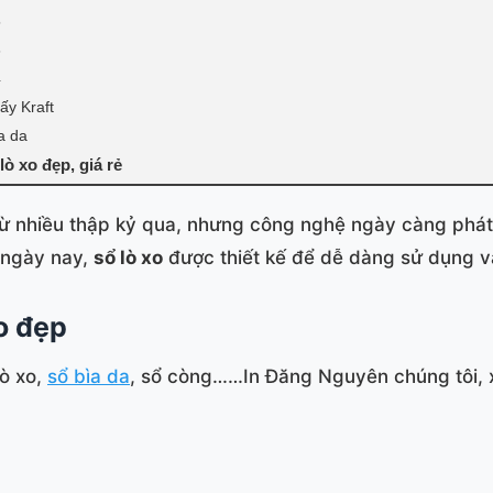
5
6
4
iấy Kraft
̀a da
 lò xo đẹp, giá rẻ
từ nhiều thập kỷ qua, nhưng công nghệ ngày càng phá
i ngày nay,
sổ lò xo
được thiết kế để dễ dàng sử dụng và
o đẹp
lò xo,
sổ bìa da
, sổ còng……In Đăng Nguyên chúng tôi, xin 