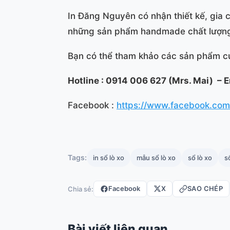
In Đăng Nguyên có nhận thiết kế, gia c
những sản phẩm handmade chất lượng 
Bạn có thể tham khảo các sản phẩm củ
Hotline : 0914 006 627 (Mrs. Mai) –
Facebook :
https://www.facebook.com/i
Tags:
in sổ lò xo
mẫu sổ lò xo
sổ lò xo
s
Facebook
X
SAO CHÉP
Chia sẻ:
Bài viết liên quan