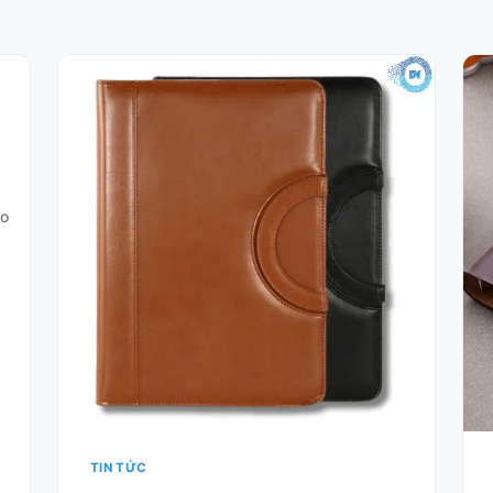
xo
TIN TỨC