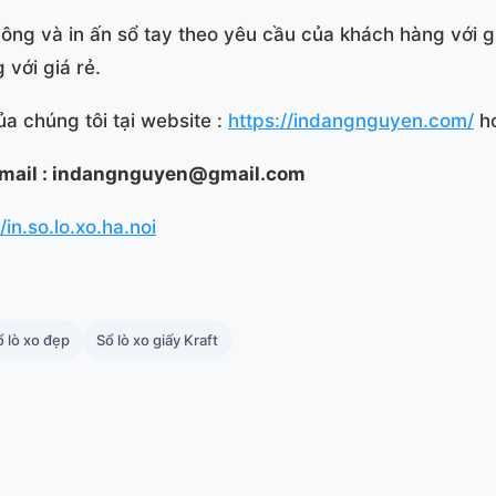
ông và in ấn sổ tay theo yêu cầu của khách hàng với gi
với giá rẻ.
a chúng tôi tại website :
https://indangnguyen.com/
ho
 Email : indangnguyen@gmail.com
n.so.lo.xo.ha.noi
ổ lò xo đẹp
Sổ lò xo giấy Kraft