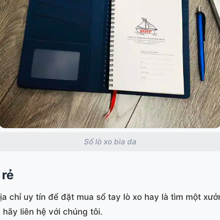
Sổ lò xo bìa da
 rẻ
a chỉ uy tín để đặt mua sổ tay lò xo hay là tìm một xư
 hãy liên hệ với chúng tôi.