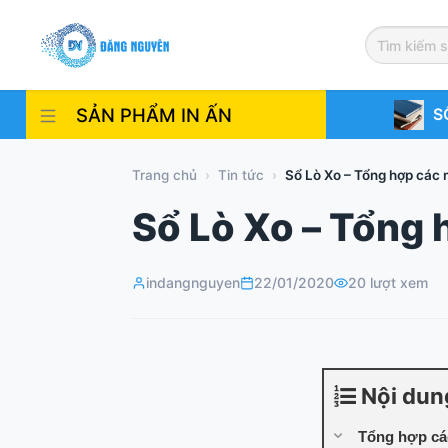
Skip
to
content
SẢN PHẨM IN ẤN
S
Trang chủ
›
Tin tức
›
Sổ Lò Xo – Tổng hợp các m
Sổ Lò Xo – Tổng h
indangnguyen
22/01/2020
20 lượt xem
Nội dun
Tổng hợp cá