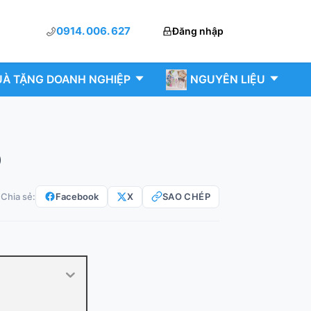
0914. 006. 627
Đăng nhập
À TẶNG DOANH NGHIỆP
NGUYÊN LIỆU
p
Facebook
X
SAO CHÉP
Chia sẻ: