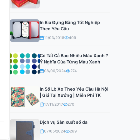
In Bìa Đựng Bằng Tốt Nghiệp
Theo Yêu Cầu
11/03/2018
409
Có Tất Cả Bao Nhiêu Màu Xanh ?
Ý Nghĩa Của Từng Màu Xanh
08/06/2024
274
In Sổ Lò Xo Theo Yêu Cầu Hà Nội
| Giá Tại Xưởng | Miễn Phí TK
17/11/2017
270
Dịch vụ Sản xuất sổ da
07/05/2024
269