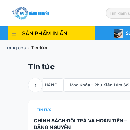
Skip
to
content
SẢN PHẨM IN ẤN
S
Trang chủ
»
Tin tức
Tin tức
‹
học sinh
KHÁCH HÀNG
Móc Khóa - Phụ Kiện Làm Sổ
TIN TỨC
CHÍNH SÁCH ĐỔI TRẢ VÀ HOÀN TIỀN – 
ĐĂNG NGUYÊN