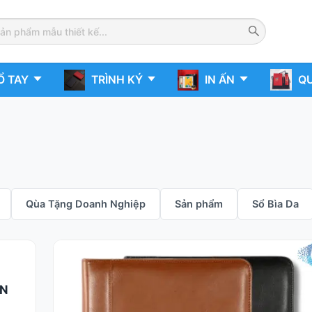
Ổ TAY
TRÌNH KÝ
IN ẤN
QU
Qùa Tặng Doanh Nghiệp
Sản phẩm
Sổ Bìa Da
IN