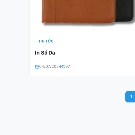
TIN TỨC
In Sổ Da
04/07/2024
97
1