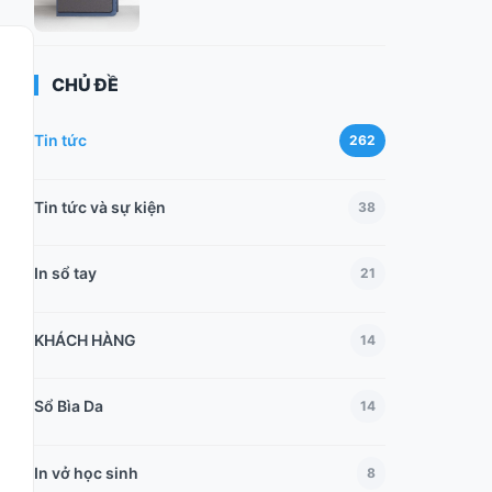
CHỦ ĐỀ
Tin tức
262
Tin tức và sự kiện
38
In sổ tay
21
KHÁCH HÀNG
14
Sổ Bìa Da
14
In vở học sinh
8