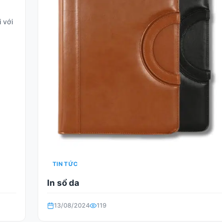
 với
TIN TỨC
In sổ da
13/08/2024
119