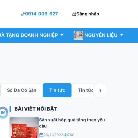
0914. 006. 627
Đăng nhập
À TẶNG DOANH NGHIỆP
NGUYÊN LIỆU
›
Sổ Da Có Sẵn
Tin tức
Tin tức và sự kiện
BÀI VIẾT NỔI BẬT
Sản xuất hộp quà tặng theo yêu
cầu
28/11/2023
740