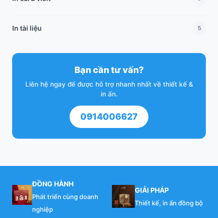
In tài liệu
5
Bạn cần tư vấn?
Liên hệ ngay để được hỗ trợ nhanh nhất về thiết kế &
in ấn.
0914006627
ĐỒNG HÀNH
GIẢI PHÁP
Phát triển cùng doanh
Thiết kế, in ấn đồng bộ
nghiệp