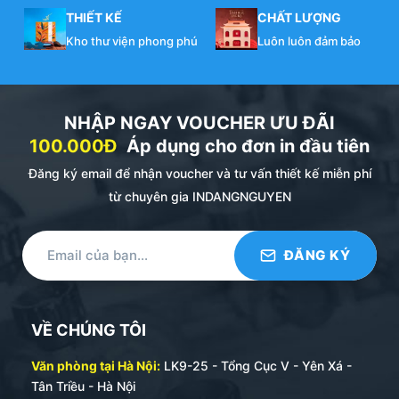
THIẾT KẾ
CHẤT LƯỢNG
Kho thư viện phong phú
Luôn luôn đảm bảo
NHẬP NGAY VOUCHER ƯU ĐÃI
100.000Đ
Áp dụng cho đơn in đầu tiên
Đăng ký email để nhận voucher và tư vấn thiết kế miễn phí
từ chuyên gia INDANGNGUYEN
VỀ CHÚNG TÔI
Văn phòng tại Hà Nội:
LK9-25 - Tổng Cục V - Yên Xá -
Tân Triều - Hà Nội