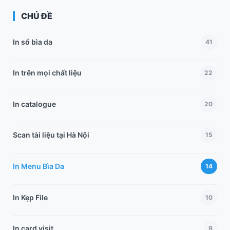
CHỦ ĐỀ
In sổ bìa da
41
In trên mọi chất liệu
22
In catalogue
20
Scan tài liệu tại Hà Nội
15
In Menu Bìa Da
14
In Kẹp File
10
In card visit
9