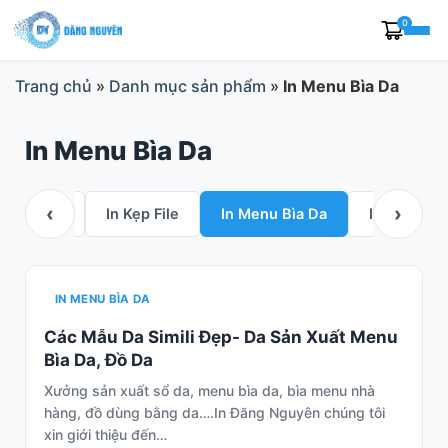
Skip
0
to
content
Trang chủ
»
Danh mục sản phẩm
»
In Menu Bìa Da
In Menu Bìa Da
‹
›
hứng nhận
In Kẹp File
In Menu Bìa Da
In phong bì
IN MENU BÌA DA
Các Mẫu Da Simili Đẹp- Da Sản Xuất Menu
Bìa Da, Đồ Da
Xưởng sản xuất sổ da, menu bìa da, bìa menu nhà
hàng, đồ dùng bằng da….In Đăng Nguyên chúng tôi
xin giới thiệu đến…