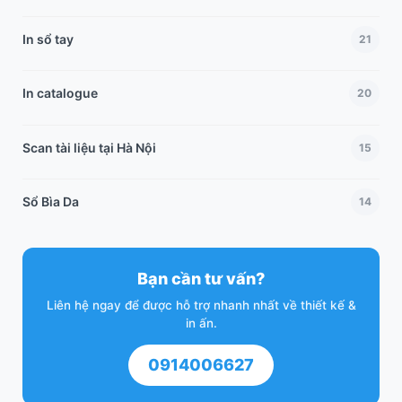
In sổ tay
21
In catalogue
20
Scan tài liệu tại Hà Nội
15
Sổ Bìa Da
14
Bạn cần tư vấn?
Liên hệ ngay để được hỗ trợ nhanh nhất về thiết kế &
in ấn.
0914006627