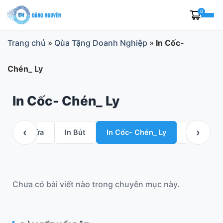
Skip
0
to
content
Trang chủ
»
Qùa Tặng Doanh Nghiệp
»
In Cốc-
Chén_ Ly
In Cốc- Chén_ Ly
‹
›
In Bật Lửa
In Bút
In Cốc- Chén_ Ly
In lên kỷ
Chưa có bài viết nào trong chuyên mục này.