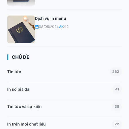
Dịch vụ in menu
08/05/2024
212
CHỦ ĐỀ
Tin tức
262
In sổ bìa da
41
Tin tức và sự kiện
38
In trên mọi chất liệu
22