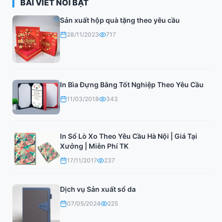
BÀI VIẾT NỔI BẬT
Sản xuất hộp quà tặng theo yêu cầu
28/11/2023
717
In Bìa Đựng Bằng Tốt Nghiệp Theo Yêu Cầu
11/03/2018
343
In Sổ Lò Xo Theo Yêu Cầu Hà Nội | Giá Tại
Xưởng | Miễn Phí TK
17/11/2017
237
Dịch vụ Sản xuất sổ da
07/05/2024
225