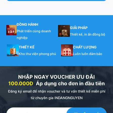
ĐỒNG HÀNH
GIẢI PHÁP
Phát triển cùng doanh
Thiết kế, in ấn đồng bộ
nghiệp
THIẾT KẾ
CHẤT LƯỢNG
Kho thư viện phong phú
Luôn luôn đảm bảo
NHẬP NGAY VOUCHER ƯU ĐÃI
100.000Đ
Áp dụng cho đơn in đầu tiên
Đăng ký email để nhận voucher và tư vấn thiết kế miễn phí
từ chuyên gia INDANGNGUYEN