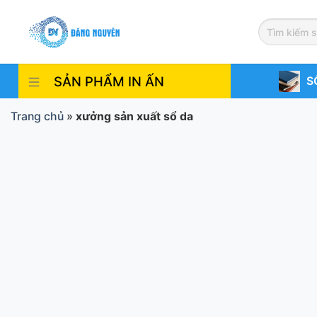
Skip
to
content
SẢN PHẨM IN ẤN
S
Trang chủ
»
xưởng sản xuất sổ da