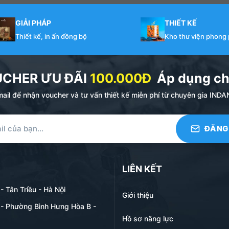
GIẢI PHÁP
THIẾT KẾ
Thiết kế, in ấn đồng bộ
Kho thư viện phong
UCHER ƯU ĐÃI
100.000Đ
Áp dụng ch
ail để nhận voucher và tư vấn thiết kế miễn phí từ chuyên gia I
LIÊN KẾT
 Tân Triều - Hà Nội
Giới thiệu
- Phường Bình Hưng Hòa B -
Hồ sơ năng lực