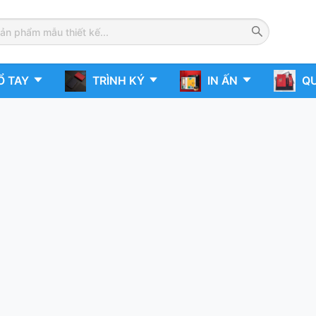
Ổ TAY
TRÌNH KÝ
IN ẤN
QU