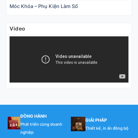
Móc Khóa – Phụ Kiện Làm Sổ
Video
ĐỒNG HÀNH
GIẢI PHÁP
Phát triển cùng doanh
Thiết kế, in ấn đồng bộ
nghiệp