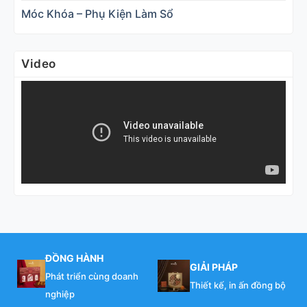
Móc Khóa – Phụ Kiện Làm Sổ
Video
ĐỒNG HÀNH
GIẢI PHÁP
Phát triển cùng doanh
Thiết kế, in ấn đồng bộ
nghiệp