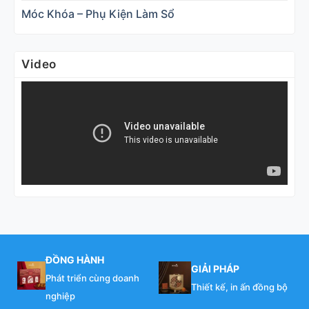
Móc Khóa – Phụ Kiện Làm Sổ
Video
ĐỒNG HÀNH
GIẢI PHÁP
Phát triển cùng doanh
Thiết kế, in ấn đồng bộ
nghiệp