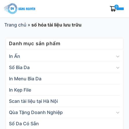
Skip
0
to
content
Trang chủ
»
số hóa tài liệu lưu trữu
Danh mục sản phẩm
In Ấn
Sổ Bìa Da
In Menu Bìa Da
In Kẹp File
Scan tài liệu tại Hà Nội
Qùa Tặng Doanh Nghiệp
Sổ Da Có Sẵn