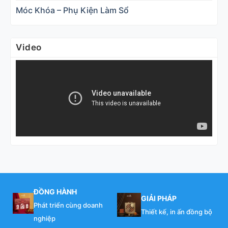
Móc Khóa – Phụ Kiện Làm Sổ
Video
ĐỒNG HÀNH
GIẢI PHÁP
Phát triển cùng doanh
Thiết kế, in ấn đồng bộ
nghiệp