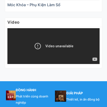
Móc Khóa – Phụ Kiện Làm Sổ
Video
ĐỒNG HÀNH
GIẢI PHÁP
Phát triển cùng doanh
Thiết kế, in ấn đồng bộ
nghiệp