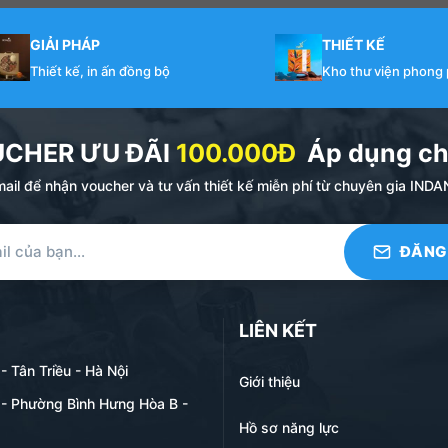
GIẢI PHÁP
THIẾT KẾ
Thiết kế, in ấn đồng bộ
Kho thư viện phong
UCHER ƯU ĐÃI
100.000Đ
Áp dụng ch
ail để nhận voucher và tư vấn thiết kế miễn phí từ chuyên gia I
LIÊN KẾT
 Tân Triều - Hà Nội
Giới thiệu
- Phường Bình Hưng Hòa B -
Hồ sơ năng lực