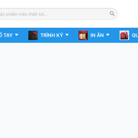
Ổ TAY
TRÌNH KÝ
IN ẤN
QU