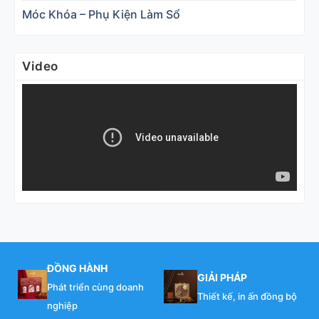
Móc Khóa – Phụ Kiện Làm Sổ
Video
ĐỒNG HÀNH
GIẢI PHÁP
Phát triển cùng doanh
Thiết kế, in ấn đồng bộ
nghiệp