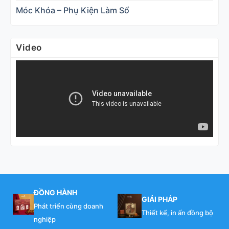
Móc Khóa – Phụ Kiện Làm Sổ
Video
ĐỒNG HÀNH
GIẢI PHÁP
Phát triển cùng doanh
Thiết kế, in ấn đồng bộ
nghiệp