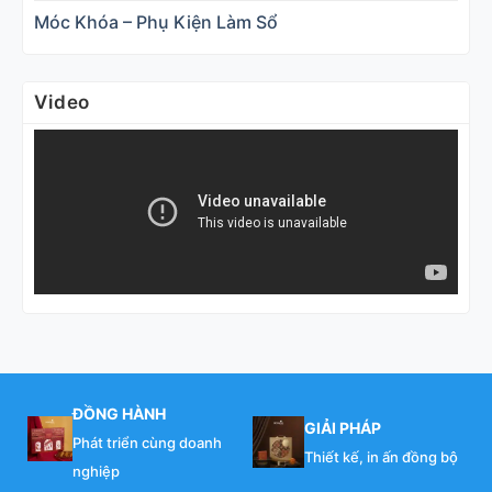
Móc Khóa – Phụ Kiện Làm Sổ
Video
ĐỒNG HÀNH
GIẢI PHÁP
Phát triển cùng doanh
Thiết kế, in ấn đồng bộ
nghiệp