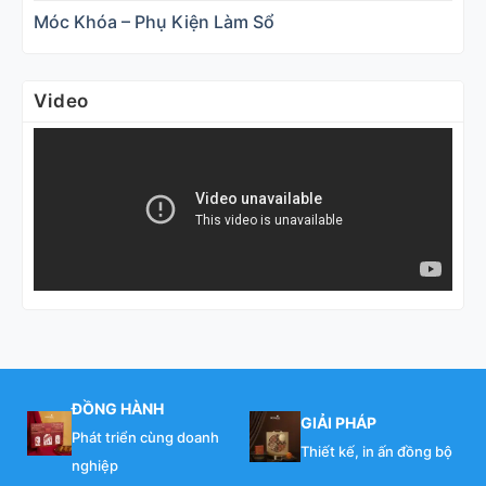
Móc Khóa – Phụ Kiện Làm Sổ
Video
ĐỒNG HÀNH
GIẢI PHÁP
Phát triển cùng doanh
Thiết kế, in ấn đồng bộ
nghiệp