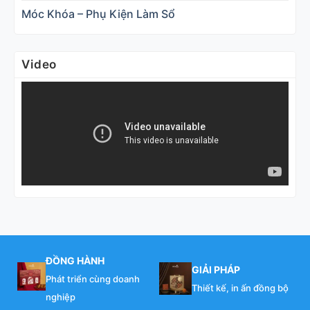
Móc Khóa – Phụ Kiện Làm Sổ
Video
ĐỒNG HÀNH
GIẢI PHÁP
Phát triển cùng doanh
Thiết kế, in ấn đồng bộ
nghiệp