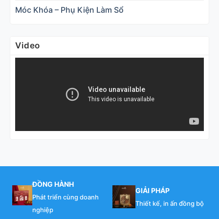
Móc Khóa – Phụ Kiện Làm Sổ
Video
ĐỒNG HÀNH
GIẢI PHÁP
Phát triển cùng doanh
Thiết kế, in ấn đồng bộ
nghiệp