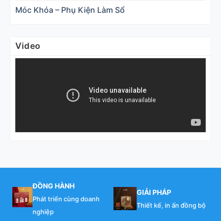
Móc Khóa – Phụ Kiện Làm Sổ
Video
ĐỒNG HÀNH
GIẢI PHÁP
Phát triển cùng doanh
Thiết kế, in ấn đồng bộ
nghiệp