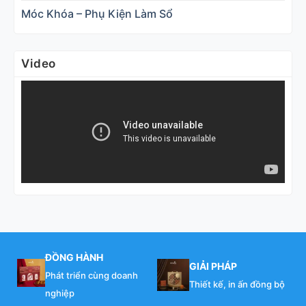
Móc Khóa – Phụ Kiện Làm Sổ
Video
ĐỒNG HÀNH
GIẢI PHÁP
Phát triển cùng doanh
Thiết kế, in ấn đồng bộ
nghiệp