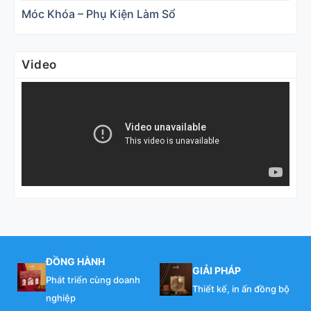
Móc Khóa – Phụ Kiện Làm Sổ
Video
ĐỒNG HÀNH
GIẢI PHÁP
Phát triển cùng doanh
Thiết kế, in ấn đồng bộ
nghiệp