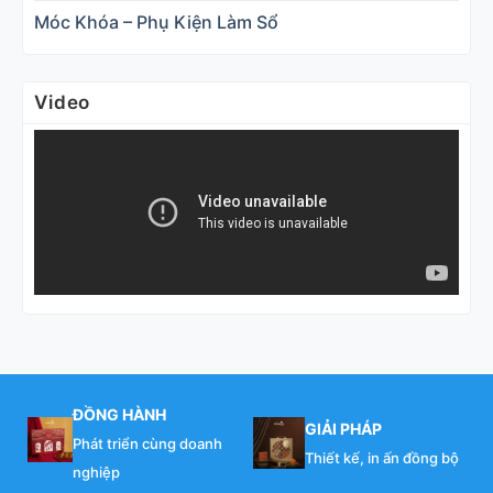
Móc Khóa – Phụ Kiện Làm Sổ
Video
ĐỒNG HÀNH
GIẢI PHÁP
Phát triển cùng doanh
Thiết kế, in ấn đồng bộ
nghiệp