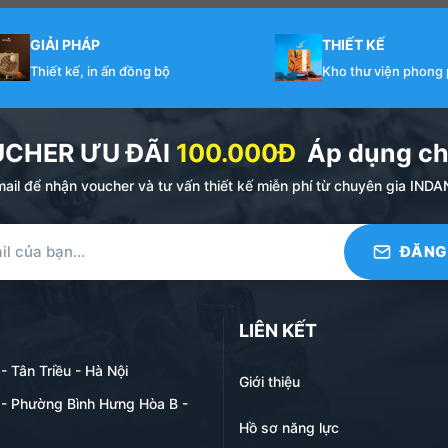
GIẢI PHÁP
THIẾT KẾ
Thiết kế, in ấn đồng bộ
Kho thư viện phong
UCHER ƯU ĐÃI
100.000Đ
Áp dụng ch
ail để nhận voucher và tư vấn thiết kế miễn phí từ chuyên gia I
LIÊN KẾT
 Tân Triều - Hà Nội
Giới thiệu
- Phường Bình Hưng Hòa B -
Hồ sơ năng lực