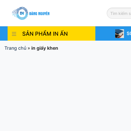
Skip
to
content
SẢN PHẨM IN ẤN
S
Trang chủ
»
in giấy khen