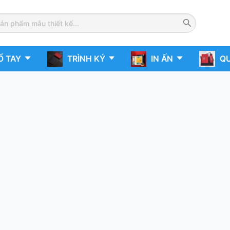
Ổ TAY
TRÌNH KÝ
IN ẤN
QU