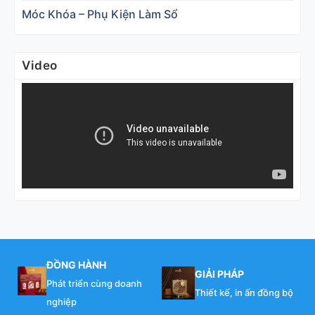
Móc Khóa – Phụ Kiện Làm Sổ
Video
ĐỒNG HÀNH
GIẢI PHÁP
Phát triển cùng doanh
Thiết kế, in ấn đồng bộ
nghiệp