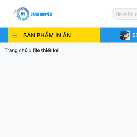
Skip
to
content
SẢN PHẨM IN ẤN
S
Trang chủ
»
file thiết kế