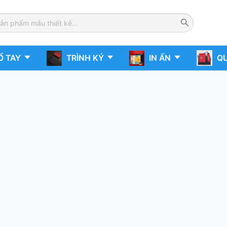
Ổ TAY
TRÌNH KÝ
IN ẤN
QU