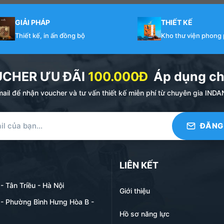
GIẢI PHÁP
THIẾT KẾ
Thiết kế, in ấn đồng bộ
Kho thư viện phong
UCHER ƯU ĐÃI
100.000Đ
Áp dụng ch
ail để nhận voucher và tư vấn thiết kế miễn phí từ chuyên gia I
LIÊN KẾT
 Tân Triều - Hà Nội
Giới thiệu
- Phường Bình Hưng Hòa B -
Hồ sơ năng lực