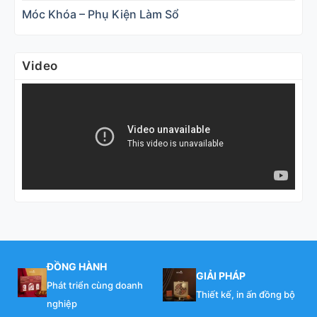
Móc Khóa – Phụ Kiện Làm Sổ
Video
ĐỒNG HÀNH
GIẢI PHÁP
Phát triển cùng doanh
Thiết kế, in ấn đồng bộ
nghiệp