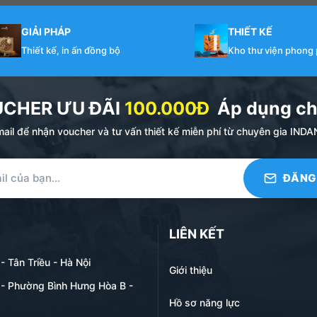
GIẢI PHÁP
THIẾT KẾ
Thiết kế, in ấn đồng bộ
Kho thư viện phong
UCHER ƯU ĐÃI
100.000Đ
Áp dụng ch
ail để nhận voucher và tư vấn thiết kế miễn phí từ chuyên gia I
LIÊN KẾT
 Tân Triều - Hà Nội
Giới thiệu
- Phường Bình Hưng Hòa B -
Hồ sơ năng lực