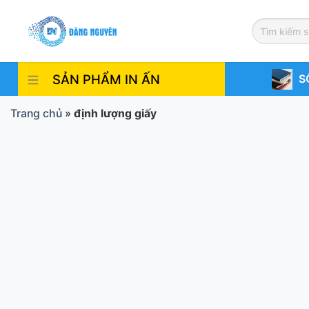
Skip
to
content
SẢN PHẨM IN ẤN
S
Trang chủ
»
định lượng giấy