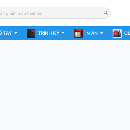
Ổ TAY
TRÌNH KÝ
IN ẤN
QU