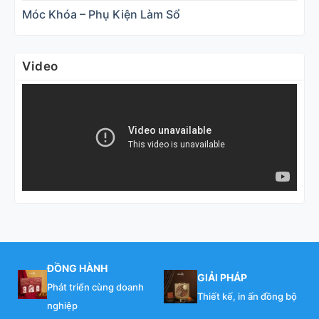
Móc Khóa – Phụ Kiện Làm Sổ
Video
ĐỒNG HÀNH
GIẢI PHÁP
Phát triển cùng doanh
Thiết kế, in ấn đồng bộ
nghiệp