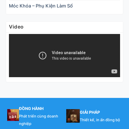
Móc Khóa – Phụ Kiện Làm Sổ
Video
ĐỒNG HÀNH
GIẢI PHÁP
Phát triển cùng doanh
Thiết kế, in ấn đồng bộ
nghiệp