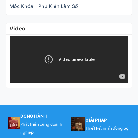
Móc Khóa – Phụ Kiện Làm Sổ
Video
ĐỒNG HÀNH
GIẢI PHÁP
Phát triển cùng doanh
Thiết kế, in ấn đồng bộ
nghiệp