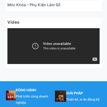
Móc Khóa – Phụ Kiện Làm Sổ
Video
ĐỒNG HÀNH
GIẢI PHÁP
Phát triển cùng doanh
Thiết kế, in ấn đồng bộ
nghiệp