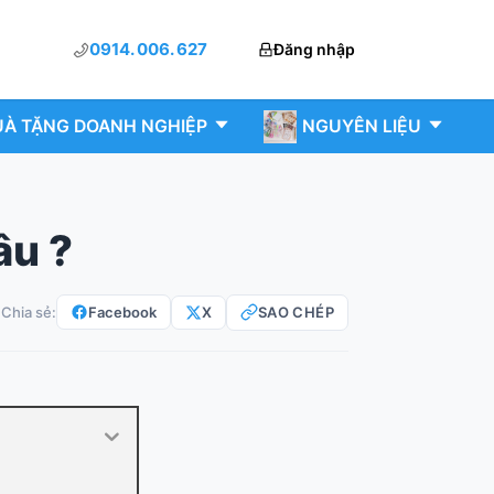
0914. 006. 627
Đăng nhập
À TẶNG DOANH NGHIỆP
NGUYÊN LIỆU
âu ?
Facebook
X
SAO CHÉP
Chia sẻ: