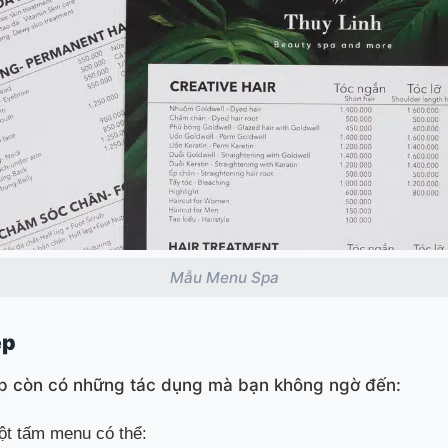
Mẫu Menu Spa
ẹp
p còn có những tác dụng mà bạn không ngờ đến:
một tấm menu có thể: