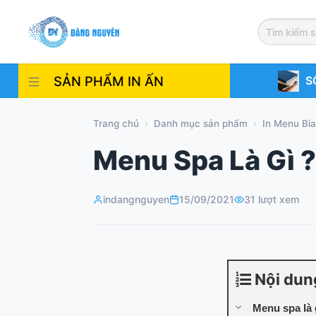
Skip
to
content
SẢN PHẨM IN ẤN
S
Trang chủ
›
Danh mục sản phẩm
›
In Menu Bì
Menu Spa Là Gì 
indangnguyen
15/09/2021
31 lượt xem
Nội dun
Menu spa là 