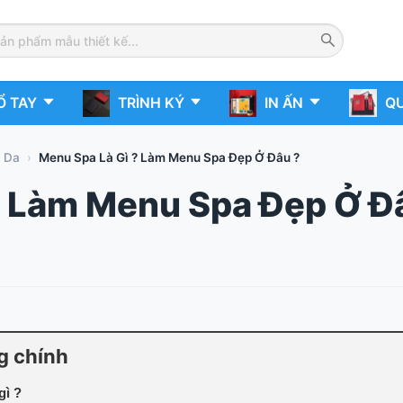
Ổ TAY
TRÌNH KÝ
IN ẤN
QU
a Da
›
Menu Spa Là Gì ? Làm Menu Spa Đẹp Ở Đâu ?
? Làm Menu Spa Đẹp Ở Đ
g chính
gì ?