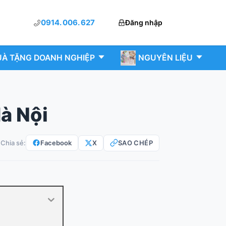
0914. 006. 627
Đăng nhập
À TẶNG DOANH NGHIỆP
NGUYÊN LIỆU
Hà Nội
Facebook
X
SAO CHÉP
Chia sẻ: