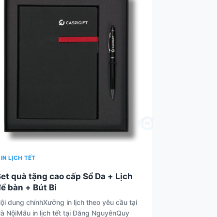
IN LỊCH TẾT
et quà tặng cao cấp Sổ Da + Lịch
ể bàn + Bút Bi
ội dung chínhXưởng in lịch theo yêu cầu tại
à NộiMẫu in lịch tết tại Đăng NguyênQuy