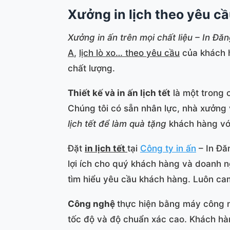
Xưởng in lịch theo yêu cầ
Xưởng in ấn trên mọi chất liệu – In Đ
A
,
lịch lò xo
…
theo yêu cầu
của khách h
chất lượng.
Thiết kế và in ấn lịch tết
là một trong 
Chúng tôi có sẵn nhân lực, nhà xưởng
lịch tết để làm quà tặng
khách hàng với
Đặt
in lịch tết
tại
Công ty in ấn
– In Đăn
lợi ích cho quý khách hàng và doanh n
tìm hiểu yêu cầu khách hàng. Luôn cam
Công nghệ
thực hiện bằng máy công ng
tốc độ và độ chuẩn xác cao. Khách h