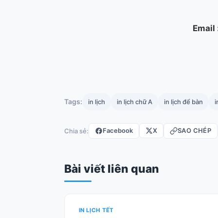
Email
Tags:
in lịch
in lịch chữ A
in lịch để bàn
i
Facebook
X
SAO CHÉP
Chia sẻ:
Bài viết liên quan
IN LỊCH TẾT