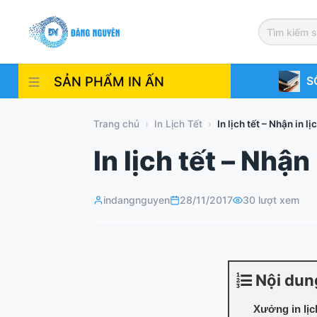
Skip
to
content
SẢN PHẨM IN ẤN
S
Trang chủ
›
In Lịch Tết
›
In lịch tết – Nhận in l
In lịch tết – Nhận
indangnguyen
28/11/2017
30 lượt xem
Nội dun
Xưởng in lịc