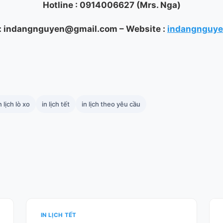
Hotline : 0914006627 (Mrs. Nga)
 : indangnguyen@gmail.com – Website :
indangnguy
n lịch lò xo
in lịch tết
in lịch theo yêu cầu
IN LỊCH TẾT