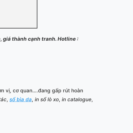
nh, giá thành cạnh tranh. Hotline :
ơn vị, cơ quan….đang gấp rút hoàn
tác
,
sổ bìa da
,
in sổ lò xo
,
in catalogue
,