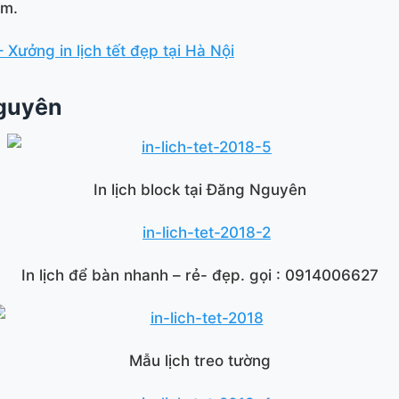
ẩm.
– Xưởng in lịch tết đẹp tại Hà Nội
Nguyên
In lịch block tại Đăng Nguyên
In lịch để bàn nhanh – rẻ- đẹp. gọi : 0914006627
Mẫu lịch treo tường