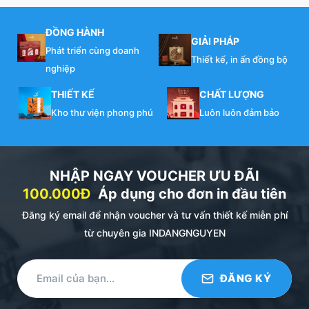
ĐỒNG HÀNH
GIẢI PHÁP
Phát triển cùng doanh
Thiết kế, in ấn đồng bộ
nghiệp
THIẾT KẾ
CHẤT LƯỢNG
Kho thư viện phong phú
Luôn luôn đảm bảo
NHẬP NGAY VOUCHER ƯU ĐÃI
100.000Đ
Áp dụng cho đơn in đầu tiên
Đăng ký email để nhận voucher và tư vấn thiết kế miễn phí
từ chuyên gia INDANGNGUYEN