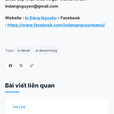
indangnguyen@gmail.com
Website :
In Đăng Nguyên
– Facebook
:
https://www.facebook.com/indangnguyenhanoi/
Tags:
in decal
in decal trong
Bài viết liên quan
TIN TỨC