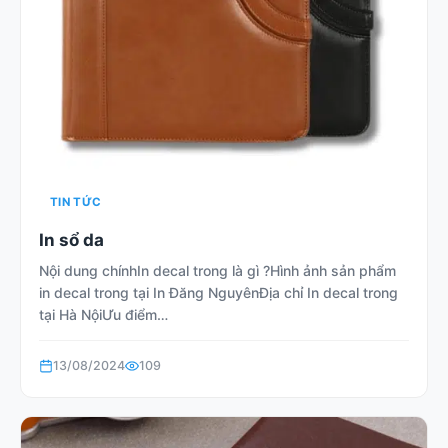
TIN TỨC
In sổ da
Nội dung chínhIn decal trong là gì ?Hình ảnh sản phẩm
in decal trong tại In Đăng NguyênĐịa chỉ In decal trong
tại Hà NộiƯu điểm…
13/08/2024
109