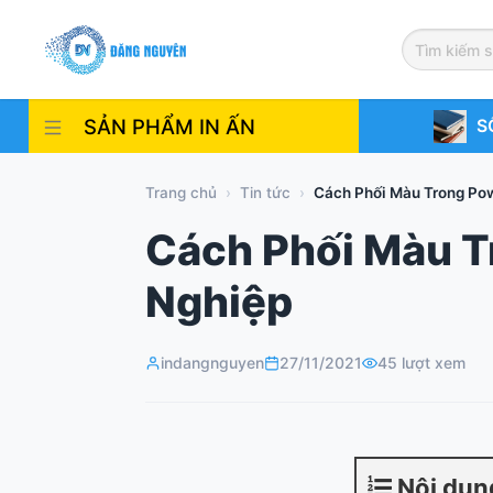
Skip
to
content
SẢN PHẨM IN ẤN
S
Trang chủ
›
Tin tức
›
Cách Phối Màu Trong Pow
Cách Phối Màu T
Nghiệp
indangnguyen
27/11/2021
45 lượt xem
Nội dun