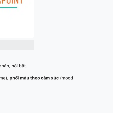
hản, nổi bật.
eme),
phối màu theo cảm xúc
(mood