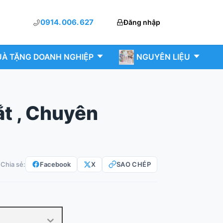
0914. 006. 627
Đăng nhập
À TẶNG DOANH NGHIỆP
NGUYÊN LIỆU
t , Chuyên
Facebook
X
SAO CHÉP
Chia sẻ: