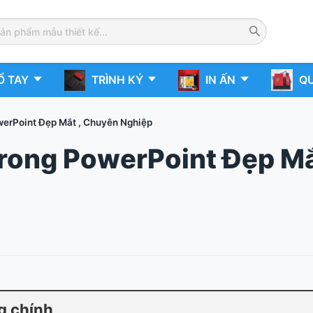
Ổ TAY
TRÌNH KÝ
IN ẤN
QU
erPoint Đẹp Mắt , Chuyên Nghiệp
rong PowerPoint Đẹp Mắ
g chính