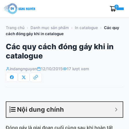
Skip
0
to
content
Trang chủ
›
Danh mục sản phẩm
›
In catalogue
›
Các quy
cách đóng gáy khi in catalogue
Các quy cách đóng gáy khi in
catalogue
indangnguyen
12/10/2015
17 lượt xem
Nội dung chính
Đóng gáy là giai đoạn cuối cùng sau khi hoàn tất