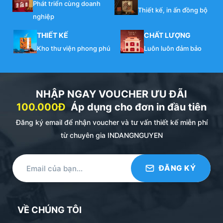
Phát triển cùng doanh
Thiết kế, in ấn đồng bộ
nghiệp
THIẾT KẾ
CHẤT LƯỢNG
Kho thư viện phong phú
Luôn luôn đảm bảo
NHẬP NGAY VOUCHER ƯU ĐÃI
100.000Đ
Áp dụng cho đơn in đầu tiên
Đăng ký email để nhận voucher và tư vấn thiết kế miễn phí
từ chuyên gia INDANGNGUYEN
VỀ CHÚNG TÔI