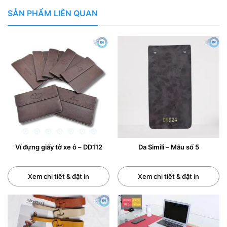
SẢN PHẨM LIÊN QUAN
Ví đựng giấy tờ xe ô – DD112
Da Simili – Mẫu số 5
Xem chi tiết & đặt in
Xem chi tiết & đặt in