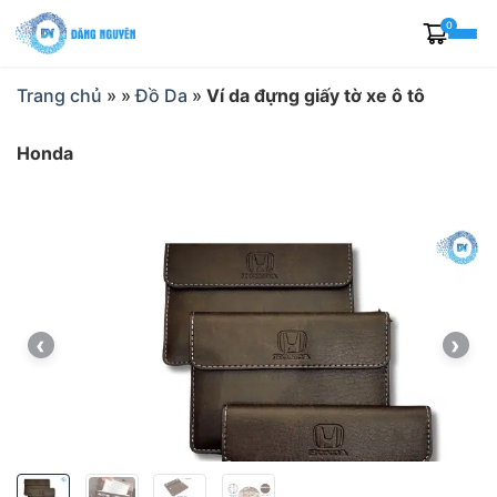
Skip
0
to
content
Trang chủ
»
»
Đồ Da
»
Ví da đựng giấy tờ xe ô tô
Honda
‹
›