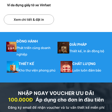
Ví da đựng giấy tờ xe Vinfast
Xem chi tiết & đặt in
ĐỒNG HÀNH
GIẢI PHÁP
Phát triển cùng doanh
Thiết kế, in ấn đồng bộ
nghiệp
THIẾT KẾ
CHẤT LƯỢNG
Kho thư viện phong phú
Luôn luôn đảm bảo
NHẬP NGAY VOUCHER ƯU ĐÃI
100.000Đ
Áp dụng cho đơn in đầu tiên
Đăng ký email để nhận voucher và tư vấn thiết kế miễn phí