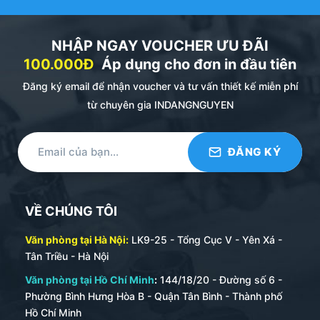
lâu dài. Giá trị của da cá sấu thường cao hơn các
loại da khác.
NHẬP NGAY VOUCHER ƯU ĐÃI
Da Dê (Goatskin):
Mềm mại, dẻo dai và có trọng
100.000Đ
Áp dụng cho đơn in đầu tiên
lượng nhẹ hơn da bò. Vân da dê thường nhỏ và
có độ nhăn tự nhiên, tạo nên vẻ đẹp tinh tế và
Đăng ký email để nhận voucher và tư vấn thiết kế miễn phí
thanh lịch. Da dê cũng có khả năng chống thấm
từ chuyên gia INDANGNGUYEN
nước tốt hơn một số loại da khác.
Các Loại Da Khác:
Ngoài ra, còn có da cừu (mềm
mại, mỏng), da đà điểu (với các nốt chân lông
đặc trưng),… mỗi loại mang một vẻ đẹp và đặc
tính riêng.
VỀ CHÚNG TÔI
Quy Trình Thuộc Da Tỉ Mỉ:
Để biến tấm da động vật
Văn phòng tại Hà Nội:
LK9-25 - Tổng Cục V - Yên Xá -
thô sơ thành vật liệu bền đẹp và hữu dụng, quy trình
Tân Triều - Hà Nội
thuộc da đóng vai trò then chốt. Các phương pháp
Văn phòng tại Hồ Chí Minh
:
144/18/20 - Đường số 6 -
thuộc da truyền thống (sử dụng tannin từ thực vật)
Phường Bình Hưng Hòa B - Quận Tân Bình - Thành phố
và hiện đại (sử dụng muối crom) đều đòi hỏi sự
Hồ Chí Minh