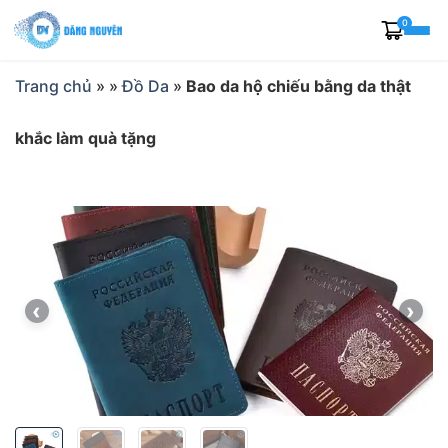
Skip
0
to
content
Trang chủ
»
»
Đồ Da
»
Bao da hộ chiếu bằng da thật
khắc làm quà tặng
‹
›