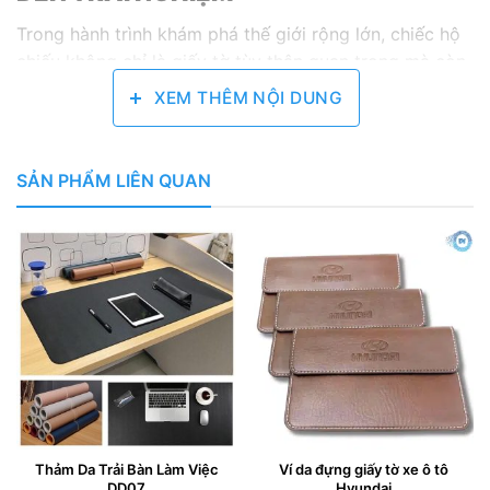
Trong hành trình khám phá thế giới rộng lớn, chiếc hộ
chiếu không chỉ là giấy tờ tùy thân quan trọng mà còn
là người bạn đồng hành không thể thiếu. Để bảo vệ
XEM THÊM NỘI DUNG
người bạn này một cách chu đáo và thể hiện phong
cách cá nhân,
bao da hộ chiếu da thật khắc tên
đã trở
thành một lựa chọn quà tặng tinh tế, đẳng cấp và
SẢN PHẨM LIÊN QUAN
mang đậm dấu ấn riêng biệt. Bài viết này sẽ đi sâu vào
từng khía cạnh, từ chất liệu da thượng hạng, quy trình
khắc tên độc đáo, thiết kế thông minh đến những giá
trị tinh thần mà món quà này mang lại.
Thảm Da Trải Bàn Làm Việc
Ví da đựng giấy tờ xe ô tô
DD07
Hyundai