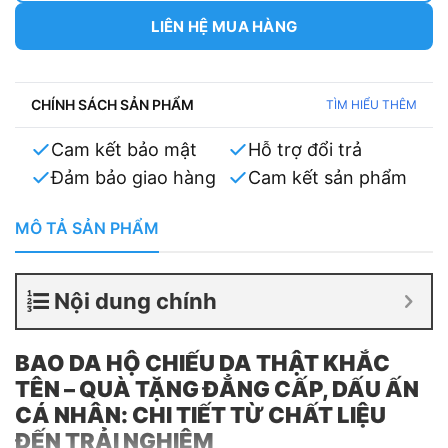
LIÊN HỆ MUA HÀNG
CHÍNH SÁCH SẢN PHẨM
TÌM HIỂU THÊM
Cam kết bảo mật
Hỗ trợ đổi trả
Đảm bảo giao hàng
Cam kết sản phẩm
MÔ TẢ SẢN PHẨM
Nội dung chính
BAO DA HỘ CHIẾU DA THẬT KHẮC
TÊN – QUÀ TẶNG ĐẲNG CẤP, DẤU ẤN
CÁ NHÂN: CHI TIẾT TỪ CHẤT LIỆU
ĐẾN TRẢI NGHIỆM