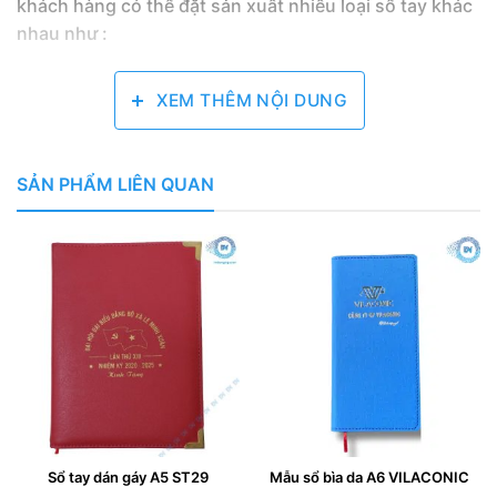
khách hàng có thể đặt sản xuất nhiều loại sổ tay khác
nhau như :
– Sổ da gáy còng (hở còng, lộ còng)
XEM THÊM NỘI DUNG
– Sổ bìa da gáy lò xo
– Sổ bìa da dán gáy
SẢN PHẨM LIÊN QUAN
– Sổ da bìa nhét
– Sổ da sạc pin đa năng.
…
Tất cả các sản phẩm đều có thể in logo công ty, in
slogo, thông tin liên hệ lên bìa sổ, ruột sổ. Sử dụng
làm quà tặng doanh nghiệp, quà tặng khách hàng, quà
tặng nhân viên.
CÁCH BẢO QUẢN SỔ DA
Sổ tay dán gáy A5 ST29
Mẫu sổ bìa da A6 VILACONIC