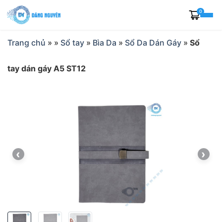
Skip
0
to
content
Trang chủ
»
»
Sổ tay
»
Bìa Da
»
Sổ Da Dán Gáy
»
Sổ
tay dán gáy A5 ST12
‹
›