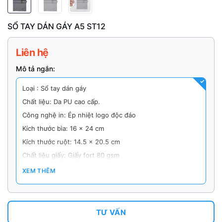
SỔ TAY DÁN GÁY A5 ST12
Liên hệ
Mô tả ngắn:
Loại : Sổ tay dán gáy
Chất liệu: Da PU cao cấp.
Công nghệ in: Ép nhiệt logo độc đáo
Kích thước bìa: 16 x 24 cm
Kích thước ruột: 14.5 x 20.5 cm
Chất liệu giấy: Giấy fort 80 gsm
In ấn: Nhận theo yêu cầu của khách hàng
XEM THÊM
Lưu ý :
– Số lượng đặt hàng tối thiểu : 100 quyển/ đơn hàng
– Giá trên website áp dụng khi in từ 200 quyển trở lên.
TƯ VẤN