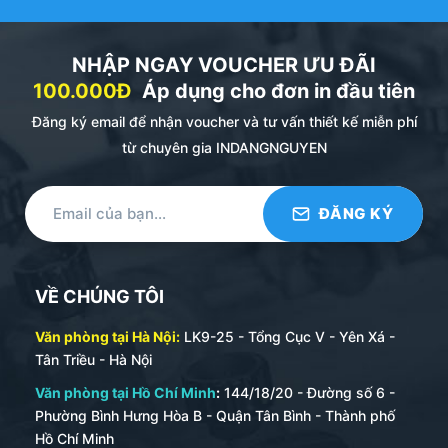
– Sổ tay A4 : 20.5×29.7 cm
NHẬP NGAY VOUCHER ƯU ĐÃI
– Sổ tay A5 (ĐƯỢC ƯA CHUỘNG NHẤT) : 14.5×20.5
100.000Đ
Áp dụng cho đơn in đầu tiên
cm
Đăng ký email để nhận voucher và tư vấn thiết kế miễn phí
– Sổ tay A6.
từ chuyên gia INDANGNGUYEN
+
Chất liệu làm bìa sổ :
Quý khách có thể lựa chọn làm
bìa sổ da bằng da thật , da Pu, Da Simili.
+ In logo lên bìa sổ : Ép nhũ, Ép nhiệt, Khắc Laser hay
Gắn mác đồng ?
VỀ CHÚNG TÔI
+ Ruột sổ :
Cung cấp các thông tin về ruột sổ như :
ruột bao nhiêu trang (80 – 100 -120 – 200 trang). In
Văn phòng tại Hà Nội:
LK9-25 - Tổng Cục V - Yên Xá -
mấy trang màu, có in logo lên các trang ruột không ?
Tân Triều - Hà Nội
Chất liệu giấy làm ruột sổ là gì ?
Văn phòng tại Hồ Chí Minh
:
144/18/20 - Đường số 6 -
Quy Trình Đặt Sản Xuất Sổ Tay
Phường Bình Hưng Hòa B - Quận Tân Bình - Thành phố
Hồ Chí Minh