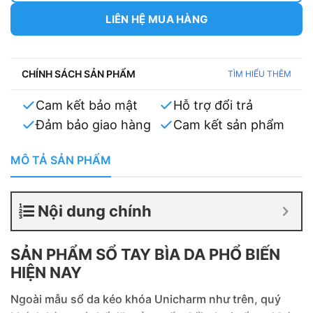
– Giá cả sẽ thay đổi theo chất liệu, quy cách và số lượng
đặt hàng.
LIÊN HỆ MUA HÀNG
CHÍNH SÁCH SẢN PHẨM
TÌM HIỂU THÊM
Cam kết bảo mật
Hỗ trợ đổi trả
Đảm bảo giao hàng
Cam kết sản phẩm
MÔ TẢ SẢN PHẨM
Nội dung chính
SẢN PHẨM SỔ TAY BÌA DA PHỔ BIẾN
HIỆN NAY
Ngoài mẫu sổ da kéo khóa Unicharm như trên, quý