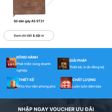
Sổ dán gáy A5 ST21
Xem chi tiết & đặt in
ĐỒNG HÀNH
GIẢI PHÁP
Phát triển cùng doanh
Thiết kế, in ấn đồng bộ
nghiệp
THIẾT KẾ
CHẤT LƯỢNG
Kho thư viện phong phú
Luôn luôn đảm bảo
NHẬP NGAY VOUCHER ƯU ĐÃI