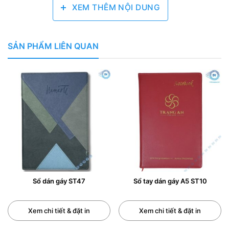
XEM THÊM NỘI DUNG
lại cảm giác êm ái khi chạm vào.
Giấy viết mịn: Giấy trắng mịn, cho cảm giác viết êm tay
và mượt mà, không bị lem mực.
SẢN PHẨM LIÊN QUAN
Nhiều mẫu mã đa dạng: Có nhiều mẫu mã, màu sắc và
kiểu dáng khác nhau để bạn lựa chọn theo sở thích.
Giá thành hợp lý: Phù hợp với mọi đối tượng sử dụng.
0/5
(0 Reviews)
Sổ dán gáy ST47
Sổ tay dán gáy A5 ST10
Xem chi tiết & đặt in
Xem chi tiết & đặt in