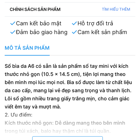
CHÍNH SÁCH SẢN PHẨM
TÌM HIỂU THÊM
Cam kết bảo mật
Hỗ trợ đổi trả
Đảm bảo giao hàng
Cam kết sản phẩm
MÔ TẢ SẢN PHẨM
Sổ bìa da A6 có sẵn là sản phẩm sổ tay mini với kích
thước nhỏ gọn (10.5 x 14.5 cm), tiện lợi mang theo
bên mình mọi lúc mọi nơi. Bìa sổ được làm từ chất liệu
da cao cấp, mang lại vẻ đẹp sang trọng và thanh lịch.
Lõi sổ gồm nhiều trang giấy trắng mịn, cho cảm giác
viết êm tay và mượt mà.
2. Ưu điểm:
Kích thước nhỏ gọn: Dễ dàng mang theo bên mình
trong túi xách, balo hay thậm chí là túi quần.
Chất liệu cao cấp: Bìa da bền đẹp, sang trọng, mang