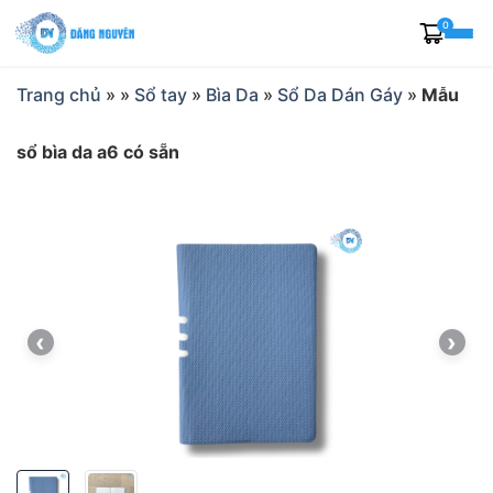
Skip
0
to
content
Trang chủ
»
»
Sổ tay
»
Bìa Da
»
Sổ Da Dán Gáy
»
Mẫu
sổ bìa da a6 có sẵn
‹
›