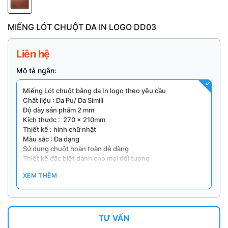
MIẾNG LÓT CHUỘT DA IN LOGO DD03
Liên hệ
Mô tả ngắn:
Miếng Lót chuột bằng da In logo theo yêu cầu
Chất liệu : Da Pu/ Da Simili
Độ dày sản phẩm 2 mm
Kích thước : 270 x 210mm
Thiết kế : hình chữ nhật
Màu sắc : Đa dạng
Sử dụng chuột hoàn toàn dễ dàng
Thiết kế đặc biệt dành cho mọi đối tượng
Nhận In Logo Lên Miếng Lót Chuột Theo Yêu Cầu. Số
XEM THÊM
lượng từ 20 cái/ đơn hàng
TƯ VẤN