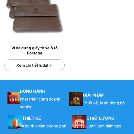
0/5
(0 Reviews)
Ví da đựng giấy tờ xe ô tô
Porsche
Xem chi tiết & đặt in
ĐỒNG HÀNH
GIẢI PHÁP
Phát triển cùng doanh
Thiết kế, in ấn đồng bộ
nghiệp
THIẾT KẾ
CHẤT LƯỢNG
Kho thư viện phong phú
Luôn luôn đảm bảo