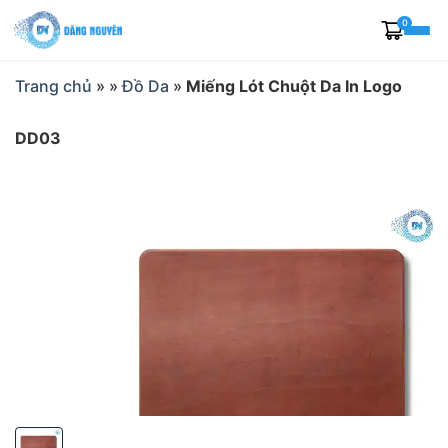
Skip
0
to
content
Trang chủ
»
»
Đồ Da
»
Miếng Lót Chuột Da In Logo
DD03