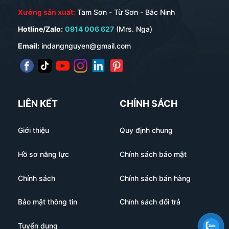
Lưu ý: Giá cả sẽ thay đổi theo chất liệu, quy cách và
Xưởng sản xuất:
Tam Sơn - Từ Sơn - Bắc Ninh
số lượng đặt hàng.
Hotline/Zalo:
0914 006 627
(Mrs. Nga)
Email:
indangnguyen@gmail.com
0/5
(0 Reviews)
LIÊN KẾT
CHÍNH SÁCH
Giới thiệu
Quy định chung
Hồ sơ năng lực
Chính sách bảo mật
Chính sách
Chính sách bán hàng
Bảo mật thông tin
Chính sách đổi trả
Tuyển dụng