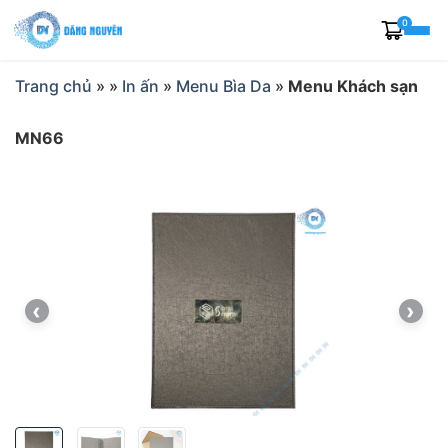
Skip
0
to
content
Trang chủ
»
»
In ấn
»
Menu Bìa Da
»
Menu Khách sạn
MN66
‹
›