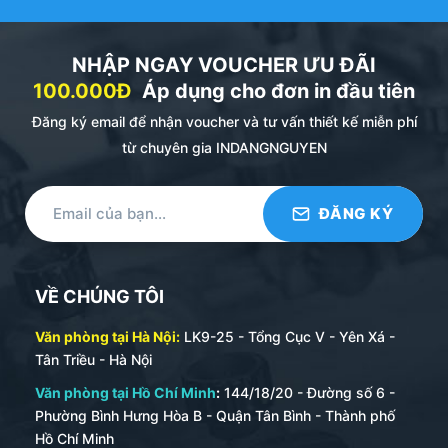
Sau khi in các tờ thực đơn (ruột menu) xong quý
khách hàng có thể tự lồng ruột vào các là nilong để sử
dụng. Nếu đã có sẵn ruột hoặc sử dụng là ruột cũ
NHẬP NGAY VOUCHER ƯU ĐÃI
cũng có thể làm tương tự.
100.000Đ
Áp dụng cho đơn in đầu tiên
Đăng ký email để nhận voucher và tư vấn thiết kế miễn phí
– Đối với các cuốn menu bìa da dán gáy keo nhiệt
từ chuyên gia INDANGNGUYEN
hoặc ép lá trực tiếp. Xưởng in sẽ tiến hành hoàn thiện
sản phẩm 100%. Khách hàng chỉ việc sử dụng.
– Cách bảo quản bìa menu da được bền đẹp là vệ sinh
sạch sẽ sau khi sử dụng. Không để dầu mỡ, thức ăn
bám trên bề mặt. Không để bụi bẩn bám lâu ngày trên
bề mặt.
VỀ CHÚNG TÔI
– Bảo quản nơi khô ráo, thoáng mát, tránh nhiệt độ
Văn phòng tại Hà Nội:
LK9-25 - Tổng Cục V - Yên Xá -
cao, ánh nắng trực tiếp.
Tân Triều - Hà Nội
– Lâu chùi bằng khăn mềm ẩm, sau đó lau lại bằng
Văn phòng tại Hồ Chí Minh
:
144/18/20 - Đường số 6 -
khăn khô.
Phường Bình Hưng Hòa B - Quận Tân Bình - Thành phố
Hồ Chí Minh