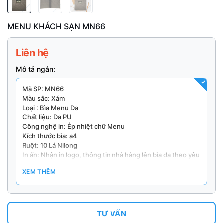
MENU KHÁCH SẠN MN66
Liên hệ
Mô tả ngắn:
Mã SP: MN66
Màu sắc: Xám
Loại : Bìa Menu Da
Chất liệu: Da PU
Công nghệ in: Ép nhiệt chữ Menu
Kích thước bìa: a4
Ruột: 10 Lá Nilong
In ấn: Nhận in logo, thông tin nhà hàng lên bìa da theo yêu
cầu
XEM THÊM
(Số lượng từ 50 quyển/ đơn hàng)
Lưu ý: Giá cả sẽ thay đổi theo chất liệu, quy cách và số
lượng đặt hàng.
TƯ VẤN