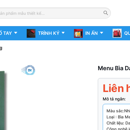
Ổ TAY
TRÌNH KÝ
IN ẤN
QU
g
Menu Bìa D
Liên 
Mô tả ngắn:
Màu sắc:N
Loại : Bìa M
Chất liệu: D
Công nghệ i