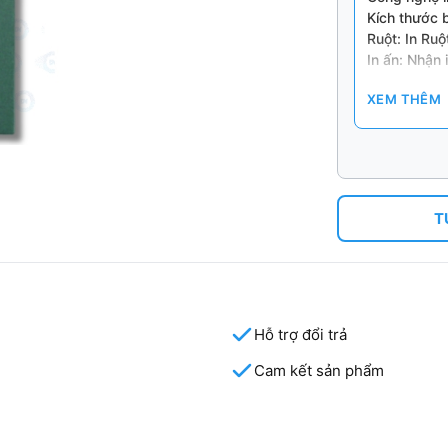
Kích thước 
Ruột: In R
In ấn: Nhậ
(Số lượng t
XEM THÊM
T
Hỗ trợ đổi trả
Cam kết sản phẩm