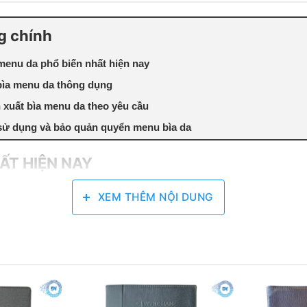
g chính
 menu da phổ biến nhất hiện nay
bìa menu da thông dụng
 xuất bìa menu da theo yêu cầu
ử dụng và bảo quản quyển menu bìa da
ẤT HIỆN NAY
hà hàng. Bạn có thể lựa chọn sao cho phù hợp nhất với pho
XEM THÊM NỘI DUNG