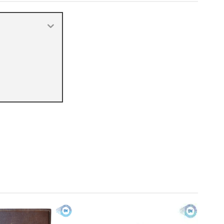
ng cách
thiết kế menu
của bạn. Dưới đây là các loại