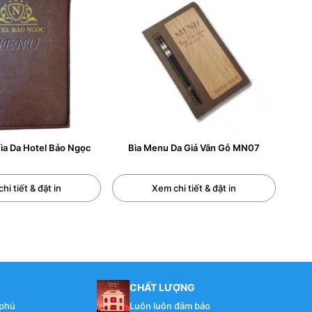
a Da Hotel Bảo Ngọc
Bìa Menu Da Giả Vân Gỗ MN07
hi tiết & đặt in
Xem chi tiết & đặt in
 menu da
sẽ đắt hơn, giá in ruột cũng sẽ đắt hơn.
CHẤT LƯỢNG
 phú
Luôn luôn đảm bảo