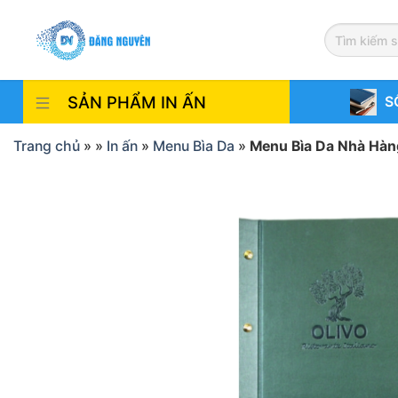
Skip
to
content
SẢN PHẨM IN ẤN
S
Trang chủ
»
»
In ấn
»
Menu Bìa Da
»
Menu Bìa Da Nhà Hàn