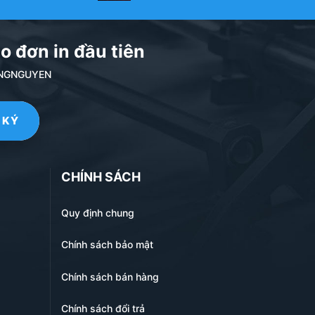
o đơn in đầu tiên
làm việc).
NDANGNGUYEN
CHÍNH SÁCH
Quy định chung
Chính sách bảo mật
g có thể tự lồng ruột vào các là nilong để sử dụng.
Chính sách bán hàng
ẩm 100%. Khách hàng chỉ việc sử dụng.
Chính sách đổi trả