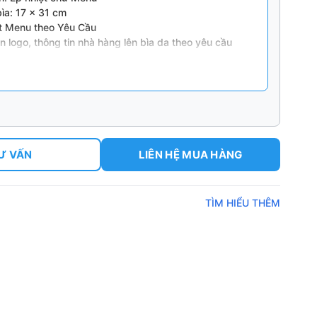
bìa: 17 x 31 cm
uột Menu theo Yêu Cầu
n in logo, thông tin nhà hàng lên bìa da theo yêu cầu
ừ 50 quyển/ đơn hàng)
Ư VẤN
LIÊN HỆ MUA HÀNG
TÌM HIỂU THÊM