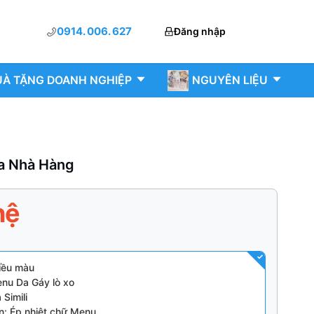
0914. 006. 627
Đăng nhập
À TẶNG DOANH NGHIỆP
NGUYÊN LIỆU
a Nhà Hàng
hệ
hiều màu
enu Da Gáy lò xo
a Simili
n: Ép nhiệt chữ Menu