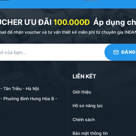
h doanh. Chốt đơn hàng về số lượng, thời gian, giá thành.
UCHER ƯU ĐÃI
100.000Đ
Áp dụng ch
au đó gửi khách hàng duyệt (thời gian làm mẫu từ 1-2 ngày 
ail để nhận voucher và tư vấn thiết kế miễn phí từ chuyên gia I
LIÊN KẾT
 đủ hàng và nghiệm thu xong.
 Tân Triều - Hà Nội
úng tôi :
tại đây
Giới thiệu
- Phường Bình Hưng Hòa B -
N QUYỂN MENU BÌA DA
Hồ sơ năng lực
g. Sau khi in các tờ thực đơn (ruột menu) xong quý khách hàn
Chính sách
thể làm tương tự.
ặc ép lá trực tiếp. Xưởng in sẽ tiến hành hoàn thiện sản ph
Bảo mật thông tin