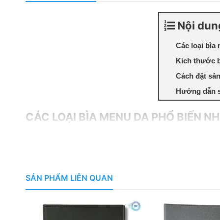
Nội dun
Các loại bìa
Kich thước 
Cách đặt sản
Hướng dẫn s
CÁC LOẠI BÌA MENU DA PHỔ BIẾN NH
Có rất nhiều quy cách làm quyển menu bìa da cho n
phổ biến nhất
Bìa Menu da đóng gáy ốc ngoài.
SẢN PHẨM LIÊN QUAN
Bìa Menu bìa da đóng gáy ốc trong.
Bìa Menu gáy lò xo.
Menu da ép nhiệt lá nhựa.