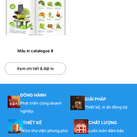
Mẫu in catalogue 8
Xem chi tiết & đặt in
ĐỒNG HÀNH
GIẢI PHÁP
Phát triển cùng doanh
Thiết kế, in ấn đồng bộ
nghiệp
THIẾT KẾ
CHẤT LƯỢNG
Catalog
Kho thư viện phong phú
Luôn luôn đảm bảo