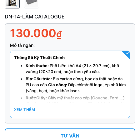
DN-14-LÀM CATALOGUE
130.000
₫
Mô tả ngắn:
Thông Số Kỹ Thuật Chính
Kích thước:
Phổ biến khổ A4 (21 x 29.7 cm), khổ
vuông (20×20 cm), hoặc theo yêu cầu.
Bìa:
Cấu trúc:
Bìa carton cứng, bọc da thật hoặc da
PU cao cấp.
Gia công:
Dập chìm/nổi logo, ép nhũ kim
(vàng, bạc), hoặc khắc laser.
Ruột:
Giấy:
Giấy mỹ thuật cao cấp (Couche, Ford,…)
định lượng từ 150 gsm.
Số trang:
Tùy chỉnh theo nội
XEM THÊM
dung.
Đóng gáy:
Gáy còng:
Linh hoạt, dễ thay ruột.
Gáy ốc
vít:
Cổ điển, chắc chắn.
Khâu chỉ:
Thủ công, nghệ
thuật.
TƯ VẤN
Ưu điểm:
Sang trọng, bền bỉ, tạo ấn tượng mạnh mẽ