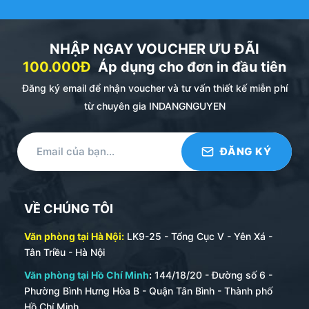
Tạo Lợi Thế Cạnh Tranh Bền Vững:
Trong khi đối
thủ chỉ tập trung vào các kênh online, một cuốn
catalogue vật lý chất lượng sẽ tạo ra trải nghiệm
NHẬP NGAY VOUCHER ƯU ĐÃI
khác biệt, giúp thương hiệu của bạn ghi dấu ấn sâu
100.000Đ
Áp dụng cho đơn in đầu tiên
đậm và được khách hàng lưu giữ lâu hơn.
Đăng ký email để nhận voucher và tư vấn thiết kế miễn phí
từ chuyên gia INDANGNGUYEN
GIẢI MÃ CẤU TRÚC CỦA MỘT CUỐN
CATALOGUE THÀNH CÔNG
Một cuốn catalogue hiệu quả không chỉ đẹp mà còn
phải có cấu trúc rõ ràng, logic.
Phần Bìa (Cover):
Là “bộ mặt” của catalogue. Bìa
VỀ CHÚNG TÔI
trước cần có hình ảnh ấn tượng nhất, logo, tên
thương hiệu và một câu slogan hấp dẫn. Bìa sau
Văn phòng tại Hà Nội:
LK9-25 - Tổng Cục V - Yên Xá -
thường để thông tin liên hệ.
Tân Triều - Hà Nội
Trang Giới Thiệu:
Vài trang đầu tiên nên dành để
Văn phòng tại Hồ Chí Minh
:
144/18/20 - Đường số 6 -
Phường Bình Hưng Hòa B - Quận Tân Bình - Thành phố
giới thiệu ngắn gọn về công ty, lịch sử hình thành,
Hồ Chí Minh