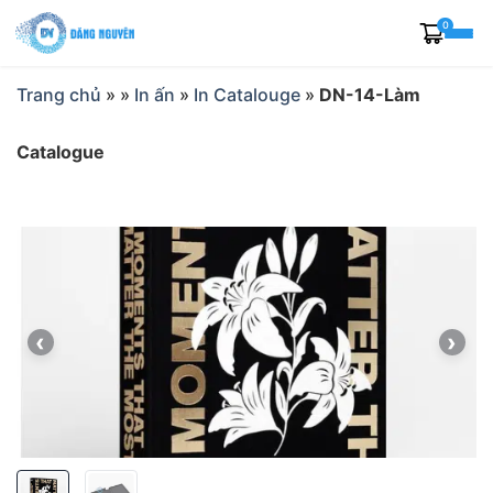
Skip
0
to
content
Trang chủ
»
»
In ấn
»
In Catalouge
»
DN-14-Làm
Catalogue
‹
›