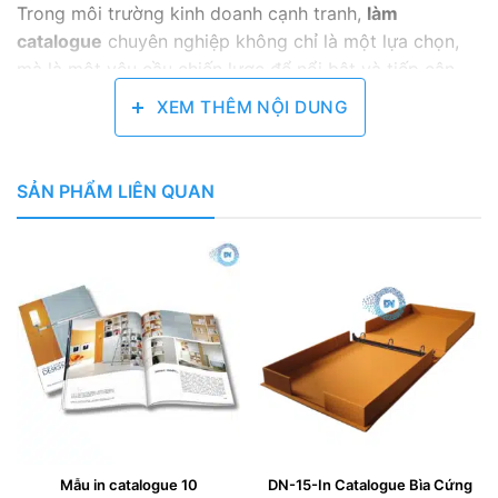
Trong môi trường kinh doanh cạnh tranh,
làm
catalogue
chuyên nghiệp không chỉ là một lựa chọn,
mà là một yêu cầu chiến lược để nổi bật và tiếp cận
khách hàng hiệu quả. Một cuốn catalogue được đầu tư
XEM THÊM NỘI DUNG
bài bản sẽ trở thành một nhân viên bán hàng thầm
lặng, một đại sứ thương hiệu uy tín, mang sản phẩm và
dịch vụ của bạn đến gần hơn với khách hàng một cách
SẢN PHẨM LIÊN QUAN
ấn tượng nhất.
Quá trình làm catalogue không chỉ dừng lại ở việc in
ấn. Nó là sự kết hợp giữa tư duy marketing, nghệ thuật
thiết kế và sự chính xác trong sản xuất. Hãy cùng In
Đăng Nguyên khám phá quy trình toàn diện để tạo ra
một cuốn catalogue đẳng cấp, giúp bạn chinh phục
mọi khách hàng và bứt phá doanh thu.
TẠI SAO DOANH NGHIỆP CẦN LÀM
CATALOGUE NGAY HÔM NAY?
Mẫu in catalogue 10
DN-15-In Catalogue Bìa Cứng