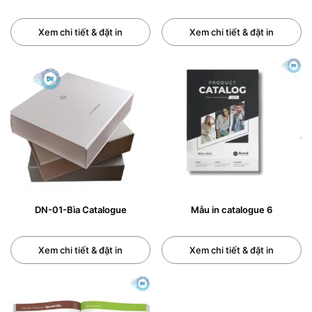
Tăng Tốc Độ Ra Quyết Định Mua Hàng:
Catalogue
cung cấp đầy đủ thông tin sản phẩm một cách trực
Xem chi tiết & đặt in
Xem chi tiết & đặt in
quan, giúp khách hàng dễ dàng so sánh, lựa chọn và
tự tin đưa ra quyết định mua hàng nhanh chóng mà
không cần tìm kiếm đâu xa.
Xây Dựng Hình Ảnh Chuyên Gia:
Một cuốn
catalogue được thiết kế đồng bộ, nội dung biên
soạn chỉn chu và chất lượng in ấn sắc nét sẽ ngầm
khẳng định vị thế chuyên gia và sự uy tín của doanh
nghiệp bạn trong ngành.
Công Cụ Marketing và Bán Hàng Linh Hoạt:
Đội
DN-01-Bìa Catalogue
Mẫu in catalogue 6
ngũ kinh doanh có thể sử dụng catalogue như một
công cụ thuyết trình mạnh mẽ trong mọi cuộc gặp
Xem chi tiết & đặt in
Xem chi tiết & đặt in
gỡ. Đồng thời, nó cũng là một tài liệu marketing
hiệu quả tại các showroom, hội chợ, hay gửi đến
các đối tác tiềm năng.