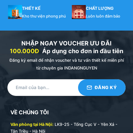
THIẾT KẾ
CHẤT LƯỢNG
Kho thư viện phong phú
Luôn luôn đảm bảo
NHẬP NGAY VOUCHER ƯU ĐÃI
100.000Đ
Áp dụng cho đơn in đầu tiên
Đăng ký email để nhận voucher và tư vấn thiết kế miễn phí
từ chuyên gia INDANGNGUYEN
VỀ CHÚNG TÔI
Văn phòng tại Hà Nội:
LK9-25 - Tổng Cục V - Yên Xá -
Tân Triều - Hà Nội