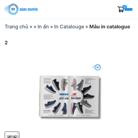
Skip
0
to
content
Trang chủ
»
»
In ấn
»
In Catalouge
»
Mẫu in catalogue
2