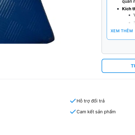
quần 
Kích 
XEM THÊM
Lợi íc
T
Trải nghiệm
Nguyen!
Hỗ trợ đổi trả
Cam kết sản phẩm