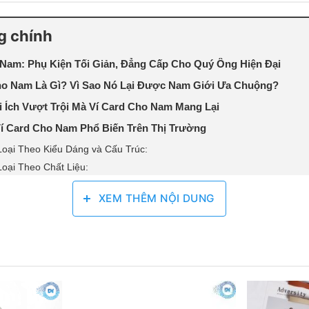
g chính
 Nam: Phụ Kiện Tối Giản, Đẳng Cấp Cho Quý Ông Hiện Đại
Cho Nam Là Gì? Vì Sao Nó Lại Được Nam Giới Ưa Chuộng?
i Ích Vượt Trội Mà Ví Card Cho Nam Mang Lại
Ví Card Cho Nam Phổ Biến Trên Thị Trường
Loại Theo Kiểu Dáng và Cấu Trúc:
Loại Theo Chất Liệu:
n Chi Tiết Cách Chọn Mua Ví Card Cho Nam Phù Hợp
XEM THÊM NỘI DUNG
ard Cho Nam Ở Đâu Để Đảm Bảo Chất Lượng?
n Sử Dụng và Bảo Quản Ví Card Cho Nam Bền Đẹp Theo Thời 
 Các Câu Hỏi Thường Gặp (FAQ) Về Ví Card Cho Nam
IẢN, ĐẲNG CẤP CHO QUÝ ÔNG HIỆN ĐẠI