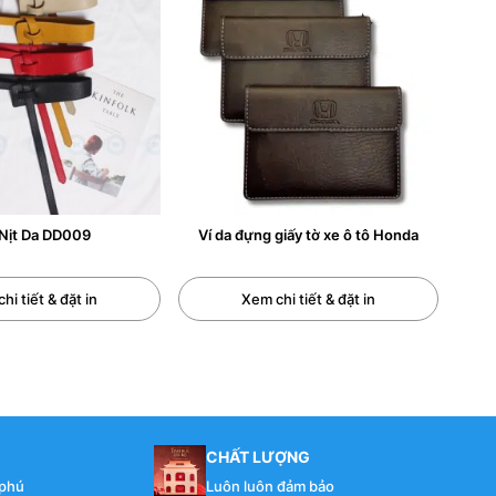
 cồng kềnh với nhiều tiền mặt dần giảm đi. Thay vào
ện không thể thiếu, định hình phong cách sống tối
, căn cước công dân, bằng lái xe dạng thẻ, và một
cấp của người đàn ông hiện đại.
rên thị trường, bí quyết lựa chọn sản phẩm ưng ý, cho
Nịt Da DD009
Ví da đựng giấy tờ xe ô tô Honda
hi tiết & đặt in
Xem chi tiết & đặt in
i thẻ (card) và một lượng tiền mặt tối thiểu. Các loại
ành viên, và danh thiếp.
i động, giảm nhu cầu mang theo nhiều tiền mặt.
CHẤT LƯỢNG
sự cần thiết, loại bỏ sự cồng kềnh.
 phú
Luôn luôn đảm bảo