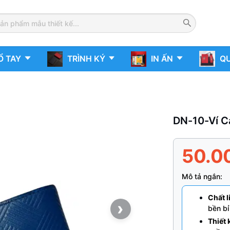
Ổ TAY
TRÌNH KÝ
IN ẤN
QU
DN-10-Ví C
50.0
Mô tả ngắn:
Chất l
›
bền bỉ
Thiết 