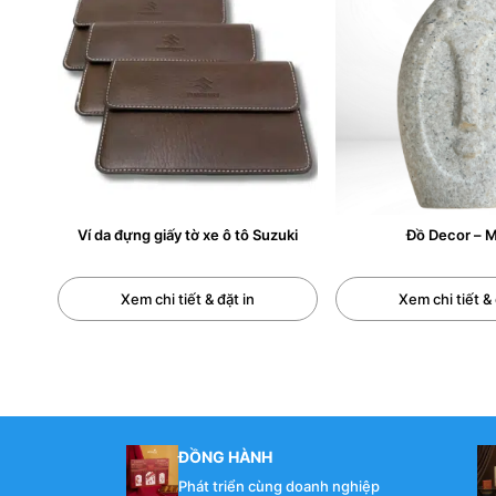
Trong kỷ nguyên số, khi các giao dịch không tiền mặt
đó, sự tiện lợi và gọn nhẹ của các loại thẻ (card) đã l
giản và hiện đại của phái mạnh.
Ví card cho nam
là một dạng ví nhỏ gọn, được thiết k
lượng nhỏ tiền mặt. Nó không chỉ đáp ứng nhu cầu thự
Bài viết này sẽ đưa bạn đi sâu vào thế giới của ví car
đến cách sử dụng và bảo quản để chiếc ví luôn bền đẹ
Ví da đựng giấy tờ xe ô tô Suzuki
Đồ Decor – M
1. VÍ CARD CHO NAM LÀ GÌ? VÌ SA
Xem chi tiết & đặt in
Xem chi tiết & 
Ví card cho nam
là một loại ví có kích thước nhỏ gọn,
thẻ phổ biến bao gồm: thẻ ATM, thẻ tín dụng, thẻ căn
Sự ưa chuộng của ví card cho nam giới đến từ những l
Phù hợp với xu hướng thanh toán hiện đại:
Ngày c
ĐỒNG HÀNH
Phong cách sống tối giản:
Nam giới hiện đại thườn
Phát triển cùng doanh nghiệp