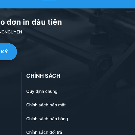
o khoác, hoặc các loại túi xách nhỏ mà không gây cảm
o đơn in đầu tiên
ư hỏng dữ liệu từ. Nhiều mẫu còn tích hợp công nghệ
NDANGNGUYEN
iện đại của người đàn ông.
CHÍNH SÁCH
Quy định chung
Chính sách bảo mật
Chính sách bán hàng
Chính sách đổi trả