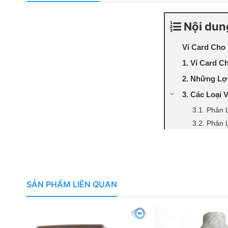
Nội dun
Ví Card Cho
1. Ví Card 
2. Những Lợ
3. Các Loại 
3.1. Phân 
3.2. Phân 
4. Hướng Dẫ
5. Mua Ví C
6. Hướng Dẫ
SẢN PHẨM LIÊN QUAN
7. Giải Đáp
8. Kết Luận
VÍ CARD CHO NAM: PHỤ KIỆN TỐI G