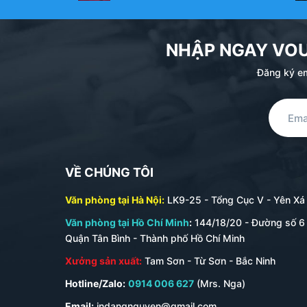
Tiện lợi tối đa:
Với kích thước mỏng nhẹ, ví card dễ
giác cộm hay khó chịu.
NHẬP NGAY VO
Bảo vệ thẻ an toàn:
Ví được thiết kế để bảo vệ các
chặn RFID để bảo mật thông tin.
Đăng ký em
Thể hiện sự tinh tế:
Một chiếc ví card đẹp, làm từ 
VỀ CHÚNG TÔI
Văn phòng tại Hà Nội:
LK9-25 - Tổng Cục V - Yên Xá -
Văn phòng tại Hồ Chí Minh
:
144/18/20 - Đường số 6 
Quận Tân Bình - Thành phố Hồ Chí Minh
Xưởng sản xuất:
Tam Sơn - Từ Sơn - Bắc Ninh
Hotline/Zalo:
0914 006 627
(Mrs. Nga)
Email:
indangnguyen@gmail.com