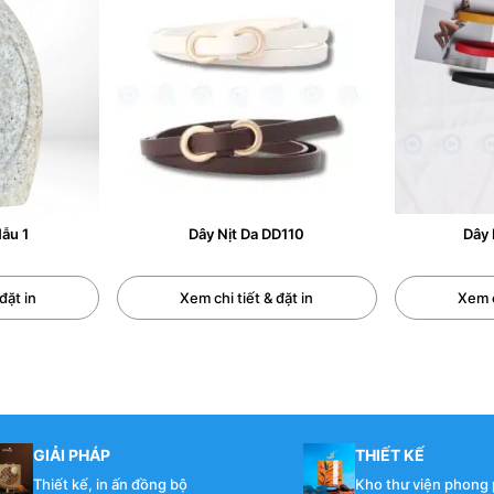
 trở thành xu hướng chủ đạo, nhu cầu mang theo một chiếc ví
ên ngôi. Đây chính là lúc
ví card cho nam
trở thành một phụ ki
ế chuyên biệt để cất giữ các loại thẻ ngân hàng, thẻ tín dụng
c tế mà còn là biểu tượng của sự tinh tế, ngăn nắp và đẳng 
d cho nam: từ những công dụng nổi bật, các loại ví phổ biến t
p theo thời gian.
ẫu 1
Dây Nịt Da DD110
Dây 
O NÓ LẠI ĐƯỢC NAM GIỚI ƯA CHUỘNG?
đặt in
Xem chi tiết & đặt in
Xem c
 được thiết kế đặc biệt để nam giới cất giữ và sắp xếp các loạ
 cước công dân (CCCD), giấy phép lái xe dạng thẻ PET, thẻ th
ý do sau:
àng nhiều giao dịch được thực hiện qua thẻ hoặc ứng dụng d
GIẢI PHÁP
THIẾT KẾ
g hướng tới sự gọn gàng, chỉ mang theo những vật dụng thực 
Thiết kế, in ấn đồng bộ
Kho thư viện phong