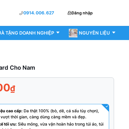
0914. 006. 627
Đăng nhập
À TẶNG DOANH NGHIỆP
NGUYÊN LIỆU
ard Cho Nam
00
₫
iệu cao cấp:
Da thật 100% (bò, dê, cá sấu tùy chọn),
 vượt thời gian, càng dùng càng mềm và đẹp.
kế tối ưu:
Siêu mỏng, vừa vặn hoàn hảo trong túi áo, túi