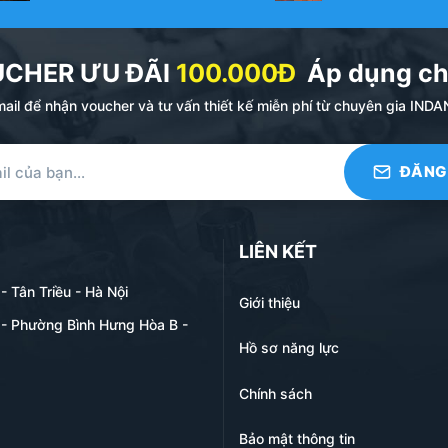
 dàng nằm gọn trong túi quần (túi trước hoặc túi sau), túi á
UCHER ƯU ĐÃI
100.000Đ
Áp dụng ch
 loại thẻ khỏi nguy cơ bị cong, gãy, trầy xước bề mặt hoặc h
ail để nhận voucher và tư vấn thiết kế miễn phí từ chuyên gia I
chất liệu tốt, thể hiện sự chỉn chu, ngăn nắp và gu thẩm mỹ h
LIÊN KẾT
 Tân Triều - Hà Nội
Giới thiệu
- Phường Bình Hưng Hòa B -
Hồ sơ năng lực
Chính sách
Bảo mật thông tin