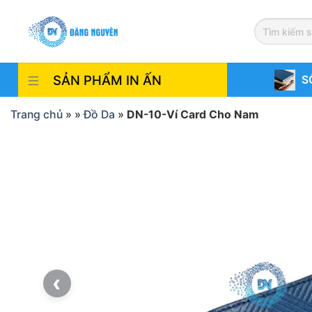
Skip
to
content
SẢN PHẨM IN ẤN
S
Trang chủ
»
»
Đồ Da
»
DN-10-Ví Card Cho Nam
‹