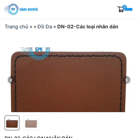
Skip
0
to
content
Trang chủ
»
»
Đồ Da
»
DN-02-Các loại nhãn dán
‹
›