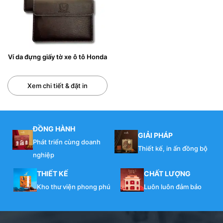
Nhãn Da
PU, mang lại vẻ cổ điển,
túi xách, balo, sản
(Tag Da)
sang trọng và đẳng
phẩm handmade, đồ
cấp.
nội thất cao cấp.
Ví da đựng giấy tờ xe ô tô Honda
Xem chi tiết & đặt in
ĐỒNG HÀNH
GIẢI PHÁP
Phát triển cùng doanh
Thiết kế, in ấn đồng bộ
nghiệp
THIẾT KẾ
CHẤT LƯỢNG
Kho thư viện phong phú
Luôn luôn đảm bảo