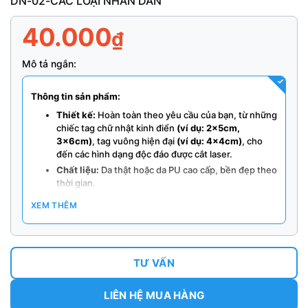
DN-02-CÁC LOẠI NHÃN DÁN
40.000
₫
Mô tả ngắn:
Thông tin sản phẩm:
Thiết kế:
Hoàn toàn theo yêu cầu của bạn, từ những
chiếc tag chữ nhật kinh điển
(ví dụ: 2x5cm,
3x6cm)
, tag vuông hiện đại
(ví dụ: 4x4cm)
, cho
đến các hình dạng độc đáo được cắt laser.
Chất liệu:
Da thật hoặc da PU cao cấp, bền đẹp theo
thời gian.
Công nghệ:
Dập logo sắc nét, ép kim sang trọng,
XEM THÊM
đảm bảo mỗi chiếc tag là một sản phẩm hoàn hảo.
TƯ VẤN
LIÊN HỆ MUA HÀNG