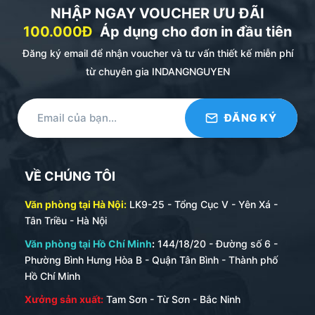
NHẬP NGAY VOUCHER ƯU ĐÃI
100.000Đ
Áp dụng cho đơn in đầu tiên
Đăng ký email để nhận voucher và tư vấn thiết kế miễn phí
Tag da
từ chuyên gia INDANGNGUYEN
Phân Loại Nhãn Dán Theo Công Dụng
Ngoài chất liệu, nhãn dán còn được phân loại theo
mục đích sử dụng cụ thể.
Nhãn mác sản phẩm:
Cung cấp thông tin cơ bản
VỀ CHÚNG TÔI
như tên sản phẩm, logo thương hiệu, thành phần,
hướng dẫn sử dụng.
Văn phòng tại Hà Nội:
LK9-25 - Tổng Cục V - Yên Xá -
Tân Triều - Hà Nội
Tem bảo hành:
Thường là loại decal vỡ, chỉ sử dụng
Văn phòng tại Hồ Chí Minh
:
144/18/20 - Đường số 6 -
được một lần để niêm phong sản phẩm, đảm bảo
Phường Bình Hưng Hòa B - Quận Tân Bình - Thành phố
tính nguyên vẹn.
Hồ Chí Minh
Tem truy xuất nguồn gốc (QR Code):
Giúp người
Xưởng sản xuất:
Tam Sơn - Từ Sơn - Bắc Ninh
tiêu dùng dễ dàng kiểm tra thông tin, nguồn gốc