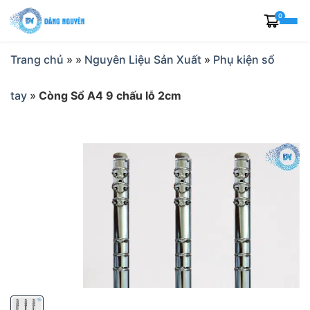
Skip
0
to
content
Trang chủ
»
»
Nguyên Liệu Sản Xuất
»
Phụ kiện sổ
tay
»
Còng Sổ A4 9 chấu lỗ 2cm