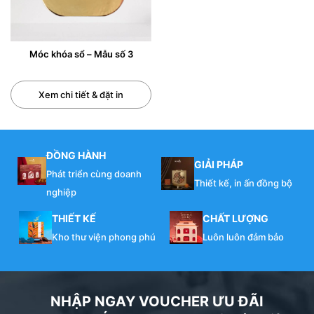
Móc khóa sổ – Mẫu số 3
Xem chi tiết & đặt in
ĐỒNG HÀNH
GIẢI PHÁP
Phát triển cùng doanh
Thiết kế, in ấn đồng bộ
nghiệp
THIẾT KẾ
CHẤT LƯỢNG
Kho thư viện phong phú
Luôn luôn đảm bảo
NHẬP NGAY VOUCHER ƯU ĐÃI