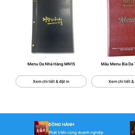
Bìa Menu gáy lò xo.
Menu da ép nhiệt lá nhựa.
Menu bìa kiếng gáy liền dạng 1 tờ. Dạng gấp đôi,
0/5
(0 Reviews)
Menu Da Nhà Hàng MN15
Mẫu Menu Bìa Da T
Xem chi tiết & đặt in
Xem chi tiết & 
ĐỒNG HÀNH
Phát triển cùng doanh nghiệp