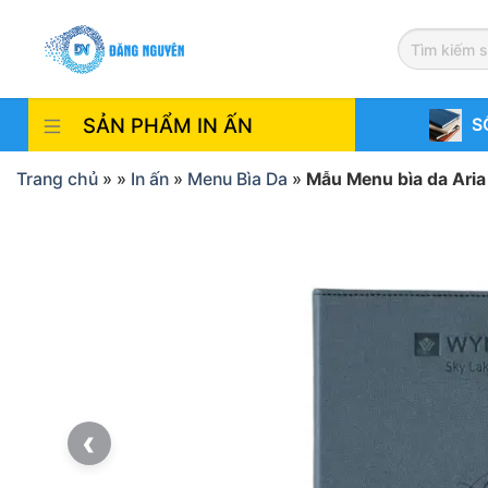
Skip
to
content
SẢN PHẨM IN ẤN
S
Trang chủ
»
»
In ấn
»
Menu Bìa Da
»
Mẫu Menu bìa da Aria
‹