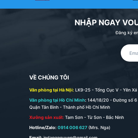
NHẬP NGAY VO
Đăng ký em
VỀ CHÚNG TÔI
Văn phòng tại Hà Nội:
LK9-25 - Tổng Cục V - Yên Xá -
Văn phòng tại Hồ Chí Minh
:
144/18/20 - Đường số 6 
Quận Tân Bình - Thành phố Hồ Chí Minh
Xưởng sản xuất:
Tam Sơn - Từ Sơn - Bắc Ninh
Hotline/Zalo:
0914 006 627
(Mrs. Nga)
Email:
indangnguyen@gmail.com