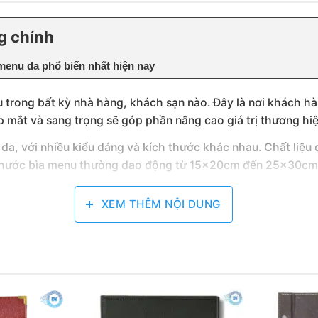
g chính
 menu da phổ biến nhất hiện nay
trong bất kỳ nhà hàng, khách sạn nào. Đây là nơi khách hà
 mắt và sang trọng sẽ góp phần nâng cao giá trị thương hiệ
a, với nhiều kiểu dáng và kích thước khác nhau. Chất liệu
ch thước bìa menu thường dao động từ 15x20cm đến 25x30cm
XEM THÊM NỘI DUNG
ẤT HIỆN NAY
hà hàng. Bạn có thể lựa chọn sao cho phù hợp nhất với pho