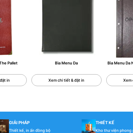
 gấp 3 hoặc đóng cuốn.
he Pallet
Bìa Menu Da
Bìa Menu Da
đặt in
Xem chi tiết & đặt in
Xem c
GIẢI PHÁP
THIẾT KẾ
Thiết kế, in ấn đồng bộ
Kho thư viện phong