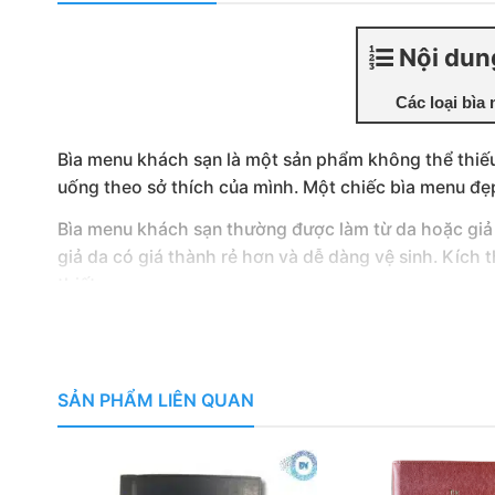
Nội dun
Các loại bìa
Bìa menu khách sạn là một sản phẩm không thể thiếu 
uống theo sở thích của mình. Một chiếc bìa menu đẹp
Bìa menu khách sạn thường được làm từ da hoặc giả d
giả da có giá thành rẻ hơn và dễ dàng vệ sinh. Kí
thiết.
CÁC LOẠI BÌA MENU DA PHỔ BIẾN NH
Có rất nhiều quy cách làm quyển menu bìa da cho n
SẢN PHẨM LIÊN QUAN
phổ biến nhất
Bìa Menu da đóng gáy ốc ngoài.
Bìa Menu bìa da đóng gáy ốc trong.