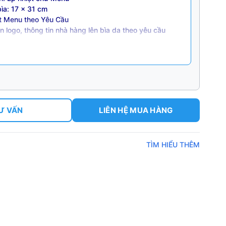
bìa: 17 x 31 cm
uột Menu theo Yêu Cầu
n in logo, thông tin nhà hàng lên bìa da theo yêu cầu
ừ 50 quyển/ đơn hàng)
Ư VẤN
LIÊN HỆ MUA HÀNG
TÌM HIỂU THÊM