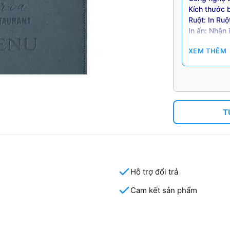
Kích thước 
Ruột: In R
In ấn: Nhậ
(Số lượng t
XEM THÊM
T
Hỗ trợ đổi trả
Cam kết sản phẩm