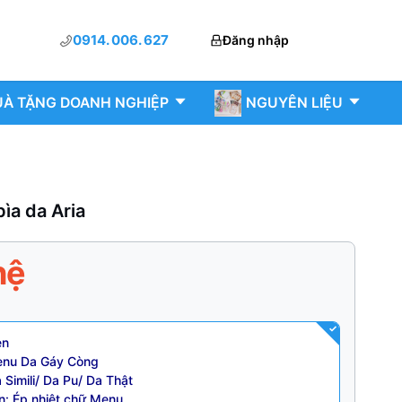
0914. 006. 627
Đăng nhập
À TẶNG DOANH NGHIỆP
NGUYÊN LIỆU
ìa da Aria
hệ
en
Menu Da Gáy Còng
Da Simili/ Da Pu/ Da Thật
n: Ép nhiệt chữ Menu