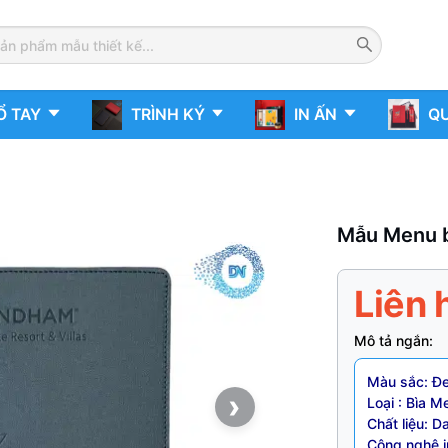
Ổ TAY
TRÌNH KÝ
IN ẤN
QU
Mẫu Menu b
Liên 
Mô tả ngắn:
Màu sắc: Đ
›
Loại : Bìa 
Chất liệu: 
Công nghệ i