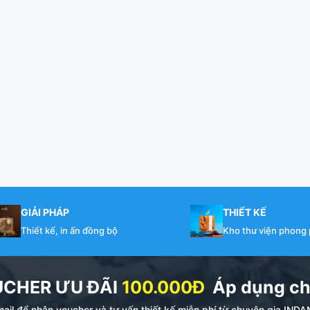
GIẢI PHÁP
THIẾT KẾ
Thiết kế, in ấn đồng bộ
Kho thư viện phong
UCHER ƯU ĐÃI
100.000Đ
Áp dụng ch
ail để nhận voucher và tư vấn thiết kế miễn phí từ chuyên gia I