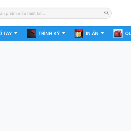
Ổ TAY
TRÌNH KÝ
IN ẤN
QU