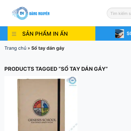
Skip
to
content
SẢN PHẨM IN ẤN
S
Trang chủ
»
Sổ tay dán gáy
PRODUCTS TAGGED “SỔ TAY DÁN GÁY”