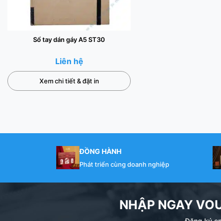
Sổ tay dán gáy A5 ST30
Liên hệ
Xem chi tiết & đặt in
ĐỒNG HÀNH
Phát triển cùng doanh nghiệp
NHẬP NGAY VO
Đăng ký em