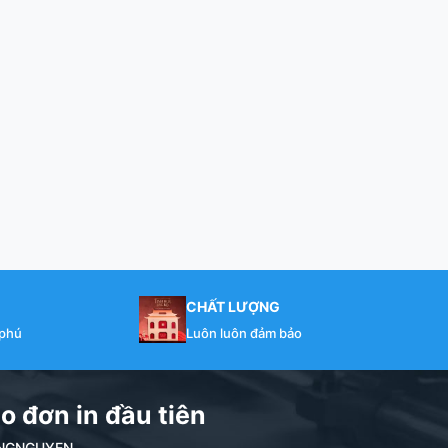
CHẤT LƯỢNG
 phú
Luôn luôn đảm bảo
o đơn in đầu tiên
NDANGNGUYEN