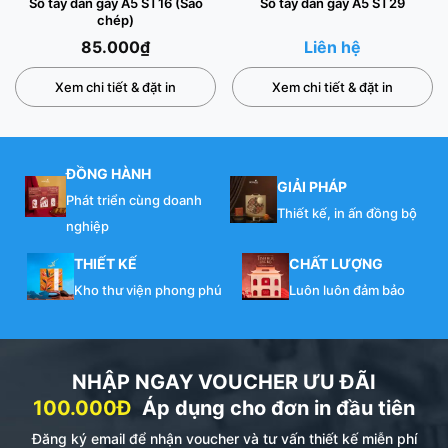
Sổ tay dán gáy A5 ST16 (Sao
Sổ tay dán gáy A5 ST29
chép)
85.000
₫
Liên hệ
Xem chi tiết & đặt in
Xem chi tiết & đặt in
ĐỒNG HÀNH
GIẢI PHÁP
Phát triển cùng doanh
Thiết kế, in ấn đồng bộ
nghiệp
THIẾT KẾ
CHẤT LƯỢNG
Kho thư viện phong phú
Luôn luôn đảm bảo
NHẬP NGAY VOUCHER ƯU ĐÃI
100.000Đ
Áp dụng cho đơn in đầu tiên
Đăng ký email để nhận voucher và tư vấn thiết kế miễn phí