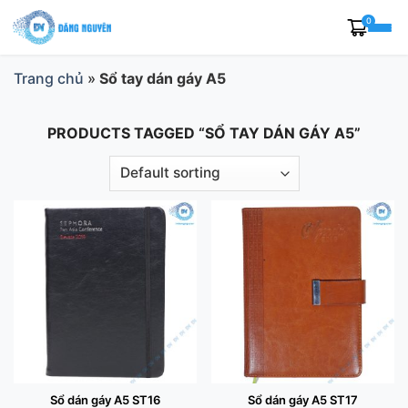
Skip
0
to
content
Trang chủ
»
Sổ tay dán gáy A5
PRODUCTS TAGGED “SỔ TAY DÁN GÁY A5”
Sổ dán gáy A5 ST16
Sổ dán gáy A5 ST17